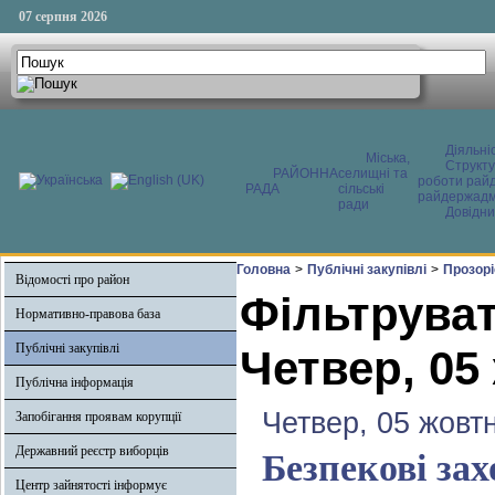
07 серпня 2026
Діяльні
Міська,
Структ
РАЙОННА
селищні та
роботи райд
РАДА
сільські
райдержадмі
ради
Довідни
Головна
>
Публічні закупівлі
>
Прозоріс
Відомості про район
Фільтруват
Нормативно-правова база
Публічні закупівлі
Четвер, 05
Публічна інформація
Четвер, 05 жовт
Запобігання проявам корупції
Державний реєстр виборців
Безпекові зах
Центр зайнятості інформує