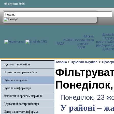
08 серпня 2026
Діяльні
Міська,
Структ
РАЙОННА
селищні та
роботи райд
РАДА
сільські
райдержадмі
ради
Довідни
Головна
>
Публічні закупівлі
>
Прозоріс
Відомості про район
Фільтруват
Нормативно-правова база
Публічні закупівлі
Понеділок,
Публічна інформація
Понеділок, 23 ж
Запобігання проявам корупції
Державний реєстр виборців
У районі – ж
Центр зайнятості інформує