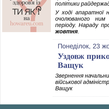
політики райдержад
У ході апаратної 
очолюваного ним 
періоду. Нараду п
жовтня
.
Понеділок, 23 ж
Уздовж прикор
Ващук
Звернення начальни
військової адмініст
Ващук