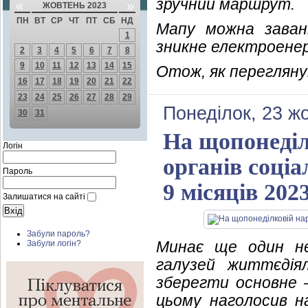
зручний маршрут.
«
»
ЖОВТЕНЬ 2023
ПН
ВТ
СР
ЧТ
ПТ
СБ
НД
Мапу можна заван
1
зникне електроенерг
2
3
4
5
6
7
8
9
10
11
12
13
14
15
Отож, як переглян
16
17
18
19
20
21
22
23
24
25
26
27
28
29
Понеділок, 23 ж
30
31
На щопонеділ
Логін
органів соціа
Пароль
9 місяців 202
Залишатися на сайті
Забули пароль?
Минає ще один не
Забули логін?
галузей життєдія
зберегти основне –
цьому наголосив на