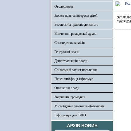
Оголошення
Захист прав та інтересів дітей
Всі лід
Росія та
Безоплатна правова допомога
Вивчення громадської думки
Спостережна комісія
Генеральні плани
Децентралізація влади
Соціальний захист населення
Пенсійний фонд інформує
Очищення влади
Звернення громадян
Містобудівні умови та обмеження
Інформація для ВПО
АРХІВ НОВИН