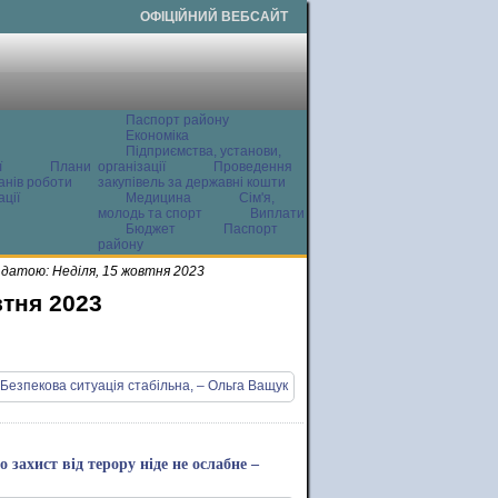
ОФІЦІЙНИЙ ВЕБСАЙТ
Паспорт району
Економіка
Підприємства, установи,
ї
Плани
організації
Проведення
анів роботи
закупівель за державні кошти
ції
Медицина
Сім'я,
молодь та спорт
Виплати
Бюджет
Паспорт
району
датою: Неділя, 15 жовтня 2023
втня 2023
захист від терору ніде не ослабне –