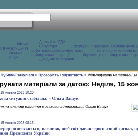
Діяльність РДА
Міська,
Структура
Структурні підрозділи. Основні функці
ОННА
селищні та
роботи райдержадміністрації
Звіти про виконання пл
сільські
райдержадміністрації
Керівництво райдержадміністра
ради
Довідник телефонів
Публічні закупівлі
>
Прозорість і підзвітність
>
Фільтрувати матеріали за 
рувати матеріали за датою: Неділя, 15 жо
 15 жовтня 2023 10:20
кова ситуація стабільна, – Ольга Ващук
я начальниці районної військової адміністрації Ольги Ващук
 15 жовтня 2023 08:16
терор розповзається, важливо, щоб світ давав однозначний сигнал, що 
ення Президента України