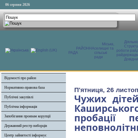
06 серпня 2026
Діяльні
Міська,
Структ
РАЙОННА
селищні та
роботи райд
РАДА
сільські
райдержадмі
ради
Довідни
Відомості про район
Нормативно-правова база
П'ятниця, 26 листо
Чужих дітей
Публічні закупівлі
Каширського
Публічна інформація
пробації 
Запобігання проявам корупції
неповнолітн
Державний реєстр виборців
Центр зайнятості інформує