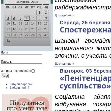
«
»
СЕРПЕНЬ 2026
райдержадміністра
ПН
ВТ
СР
ЧТ
ПТ
СБ
НД
1
2
Докладніше »
3
4
5
6
7
8
9
Середа, 25 березня
10
11
12
13
14
15
16
Спостережна
17
18
19
20
21
22
23
24
25
26
27
28
29
30
Шановні громадя
31
нормального житт
Логін
злочини, є участь 
Пароль
Докладніше »
Вівторок, 03 березн
Залишатися на сайті
«Пенітенці
суспільство»
Забули пароль?
Забули логін?
Соціальна адапт
відбування пока