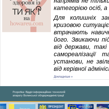
напрямів не тільк
категорією осіб, а
Для колишніх за
кризовою ситуаціє
втрачають навич
його. Звикаючи пі
від держави, так
самореалізації 
установи, не зві
від керівної адмін
Докладніше »
Розробка: Відділ інформаційних технологій
апарату Волинської облдержадміністрації