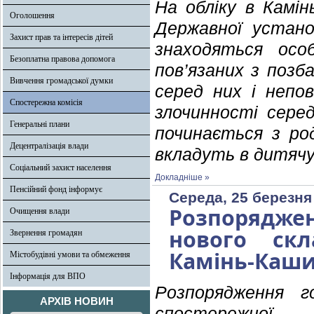
На обліку в Камі
Оголошення
Державної устано
Захист прав та інтересів дітей
знаходяться осо
Безоплатна правова допомога
пов’язаних з позба
Вивчення громадської думки
серед них і непо
Спостережна комісія
злочинності серед
Генеральні плани
починається з род
Децентралізація влади
вкладуть в дитячу
Соціальний захист населення
Докладніше »
Пенсійний фонд інформує
Середа, 25 березня
Розпорядже
Очищення влади
нового скл
Звернення громадян
Камінь-Каши
Містобудівні умови та обмеження
Інформація для ВПО
Розпорядження г
АРХІВ НОВИН
спостережної