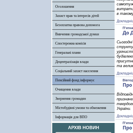
самотуж
Оголошення
витрати 
в такому
Захист прав та інтересів дітей
Докладні
Безоплатна правова допомога
П'ятни
До 
Вивчення громадської думки
Сьогодні
Спостережна комісія
структу
урочист
Генеральні плани
будівле
присутні
Децентралізація влади
та велик
Соціальний захист населення
Докладні
Пенсійний фонд інформує
Вівтор
Про 
Очищення влади
Відпові
Звернення громадян
признач
твердого
Містобудівні умови та обмеження
України.
Докладні
Інформація для ВПО
П'ятни
Про
АРХІВ НОВИН