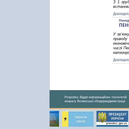
З 1 гру
встановл
Докладні
Понеді
ПЕН
У зв’язк
приводу 
економіч
числі П
категорі
Докладні
Розробка: Відділ інформаційних технологій
апарату Волинської облдержадміністрації