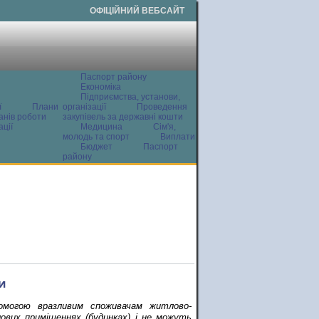
ОФІЦІЙНИЙ ВЕБСАЙТ
Паспорт району
Економіка
Підприємства, установи,
ї
Плани
організації
Проведення
анів роботи
закупівель за державні кошти
ції
Медицина
Сім'я,
молодь та спорт
Виплати
Бюджет
Паспорт
району
и
омогою вразливим споживачам житлово-
вих приміщеннях (будинках) і не можуть