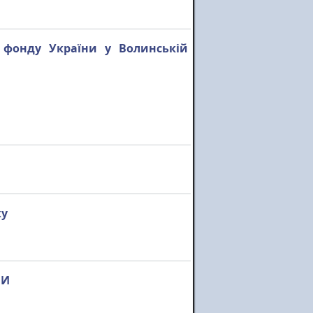
 фонду України у Волинській
ку
НИ