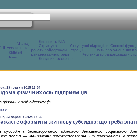
Діяльність РДА
Міська,
Структура
Структурні підрозділи. Основні функці
ОННА
селищні та
роботи райдержадміністрації
Звіти про виконання пл
сільські
райдержадміністрації
Керівництво райдержадміністра
ради
Довідник телефонів
ок, 13 травня 2025 12:34
відома фізичних осіб-підприємців
а фізичних осіб-підприємців
ше »
ця, 13 вересня 2024 17:05
бажаєте оформити житлову субсидію: що треба знат
 субсидія є безповоротною адресною державною соціальною доп
ьних послуг — мешканцям домогосподарств, що проживають в житло