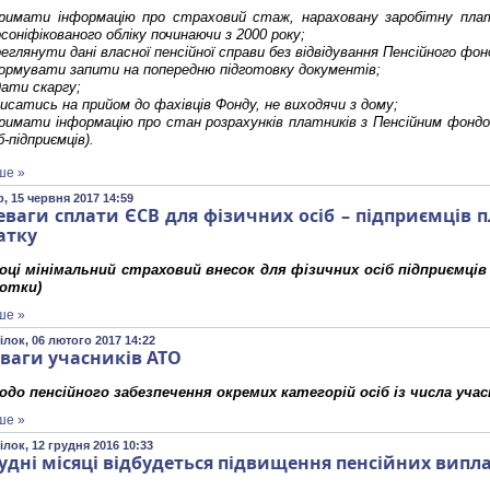
римати інформацію про страховий стаж, нараховану заробітну плат
соніфікованого обліку починаючи з 2000 року;
еглянути дані власної пенсійної справи без відвідування Пенсійного фон
ормувати запити на попередню підготовку документів;
дати скаргу;
исатись на прийом до фахівців Фонду, не виходячи з дому;
римати інформацію про стан розрахунків платників з Пенсійним фондом
б-підприємців).
ше »
, 15 червня 2017 14:59
еваги сплати ЄСВ для фізичних осіб – підприємців 
атку
році
мінімальний страховий внесок для фізичних осіб підприємців 
сотки)
ше »
лок, 06 лютого 2017 14:22
уваги учасників АТО
одо пенсійного забезпечення окремих категорій осіб із числа уча
ше »
лок, 12 грудня 2016 10:33
рудні місяці відбудеться підвищення пенсійних випл