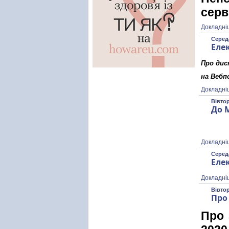
серв
Докладні
Середа
Еле
Про д
ис
на Вебп
Докладні
Вівтор
До 
Докладні
Середа
Еле
Докладні
Вівтор
Про
Про 