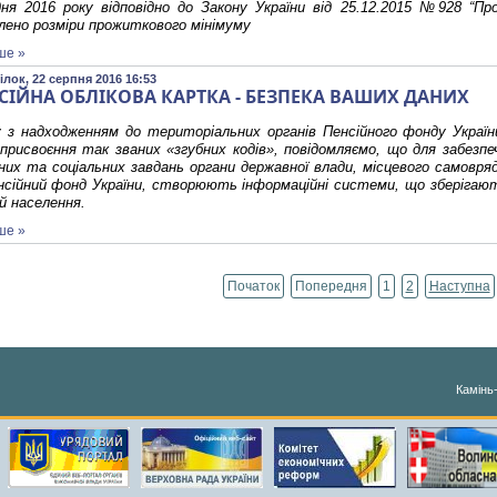
дня 2016 року відповідно до Закону України від 25.12.2015 №928 “П
ено розміри прожиткового мінімуму
ше »
лок, 22 серпня 2016 16:53
СІЙНА ОБЛІКОВА КАРТКА - БЕЗПЕКА ВАШИХ ДАНИХ
у з надходженням до територіальних органів Пенсійного фонду Україн
присвоєння так званих «згубних кодів», повідомляємо, що для забезп
них та соціальних завдань органи державної влади, місцевого самовряд
енсійний фонд України, створюють інформаційні системи, що зберіга
й населення.
ше »
Початок
Попередня
1
2
Наступна
Камінь