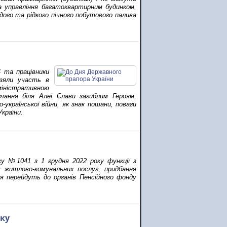
 управління багатоквартирним будинком,
дого та рідкого пічного побутового палива
4 та працівники
взяли участь в
дміністративною
чання біля Алеї Слави загиблим Героям,
української війни, як знак пошани, поваги
країни.
оку №1041 з 1 грудня 2022 року функції з
 житлово-комунальних послуг, придбання
ня перейдуть до органів Пенсійного фонду
оку