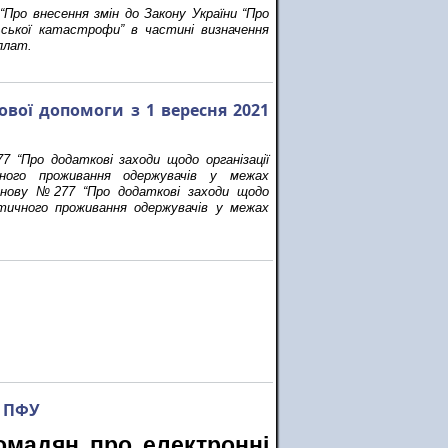
Х
“Про внесення змін до Закону України “Про
ьської катастрофи” в частині визначення
иплат.
ової допомоги з 1 вересня 2021
 “Про додаткові заходи щодо організації
ного проживання одержувачів у межах
танову №277 “Про додаткові заходи щодо
ктичного проживання одержувачів у межах
в ПФУ
омадян про електронні