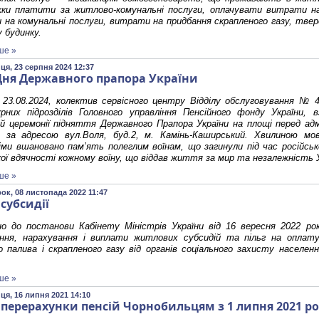
ки платити за житлово-комунальні послуги, оплачувати витрати на
на комунальні послуги, витрати на придбання скрапленого газу, твер
 будинку.
ше »
ця, 23 серпня 2024 12:37
Дня Державного прапора України
 23.08.2024, колектив сервісного центру Відділу обслуговування № 
рних підрозділів Головного управління Пенсійного фонду України, 
ій церемонії підняття Державного Прапора України на площі перед а
ю за адресою вул.Воля, буд.2, м. Камінь-Каширський. Хвилиною мов
ми вшановано пам’ять полеглим воїнам, що загинули під час російсько-
ої вдячності кожному воїну, що віддав життя за мир та незалежність У
ше »
ок, 08 листопада 2022 11:47
субсидії
дно до постанови Кабінету Міністрів України від 16 вересня 2022 р
ення, нарахування і виплати житлових субсидій та пільг на оплату
 палива і скрапленого газу від органів соціального захисту населен
ше »
ця, 16 липня 2021 14:10
 перерахунки пенсій Чорнобильцям з 1 липня 2021 р