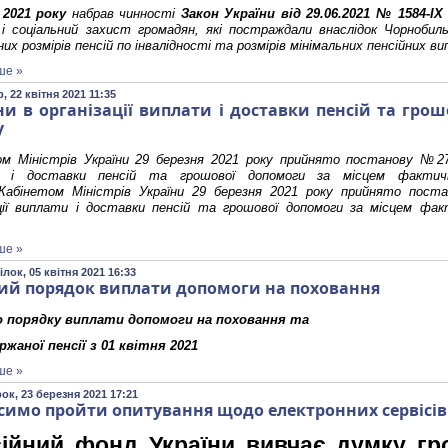
 2021 року
набрав чинності
Закон України від 29.06.2021 № 1584-І
і соціальний захист громадян, які постраждали внаслідок Чорнобил
них розмірів пенсій по інвалідності та розмірів мінімальних пенсійних в
ше »
, 22 квітня 2021 11:35
ни в організації виплати і доставки пенсій та грош
у
ом Міністрів України 29 березня 2021 року прийнято постанову №277
и і доставки пенсій та грошової допомоги за місцем фактич
”.Кабінетом Міністрів України 29 березня 2021 року прийнято пос
ації виплати і доставки пенсій та грошової допомоги за місцем фа
ше »
лок, 05 квітня 2021 16:33
ий порядок виплати допомоги на поховання
о порядку виплати допомоги на поховання та
жаної пенсії з 01 квітня 2021
ше »
ок, 23 березня 2021 17:21
симо пройти опитування щодо електронних сервісі
ійний фонд України вивчає думку гр