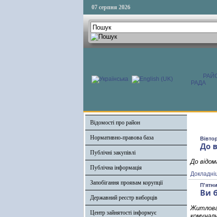
07 серпня 2026
РАЙ
РАДА
Відомості про район
Нормативно-правова база
Вівтор
До 
Публічні закупівлі
До відом
Публічна інформація
Докладні
Запобігання проявам корупції
П'ятни
Ви 
Державний реєстр виборців
Житлова
Центр зайнятості інформує
комунал