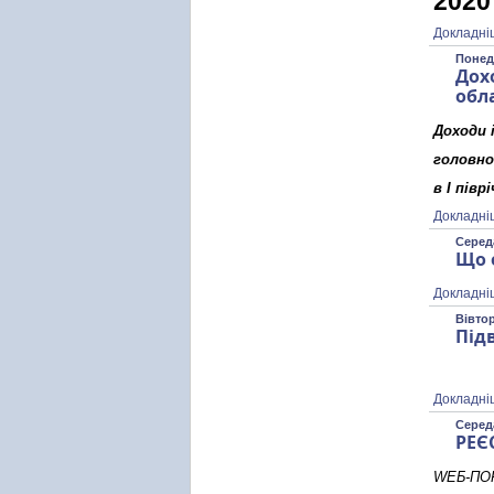
2020
Докладні
Понеді
Дох
обла
Доходи 
головно
в І півр
Докладні
Середа
Що 
Докладні
Вівтор
Під
Докладні
Середа
РЕЄ
WЕБ-ПОР