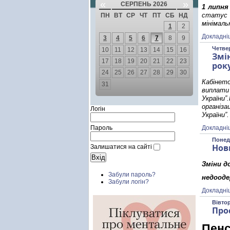
«
»
СЕРПЕНЬ 2026
1 липня
статус 
ПН
ВТ
СР
ЧТ
ПТ
СБ
НД
мінімаль
1
2
Докладні
3
4
5
6
7
8
9
Четвер
10
11
12
13
14
15
16
Змі
17
18
19
20
21
22
23
рок
24
25
26
27
28
29
30
Кабінет
31
виплат
України
організ
Логін
України”.
Пароль
Докладні
Понеді
Нов
Залишатися на сайті
Зміни д
Забули пароль?
недоодер
Забули логін?
Докладні
Вівтор
Про
Пенс