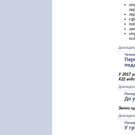
от
пер
пер
сф
по
зап
от
осі
Докладні
Четвер
Пер
под
У 2017 
X
22 від
Докладні
Понеді
До 
Зміни щ
Докладні
Понеді
У г