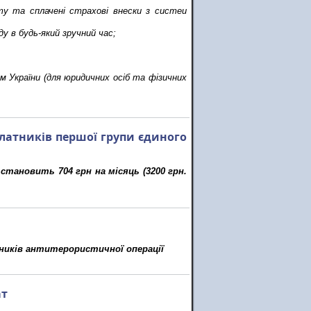
у та сплачені страхові внески з систеи
ду в будь-який зручний час;
 України (для юридичних осіб та фізичних
платників першої групи єдиного
становить 704 грн на місяць (3200 грн.
сників антитерористичної операції
ат