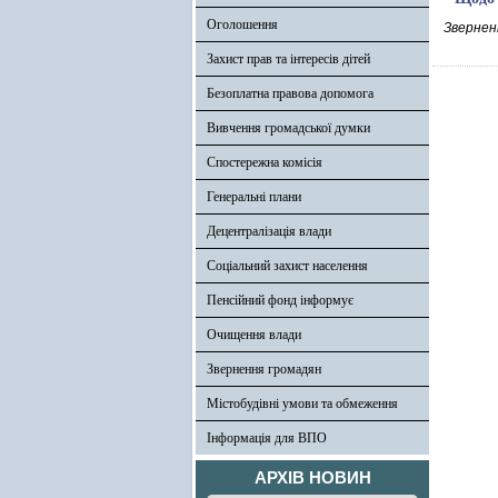
Оголошення
Зверненн
Захист прав та інтересів дітей
Безоплатна правова допомога
Вивчення громадської думки
Спостережна комісія
Генеральні плани
Децентралізація влади
Соціальний захист населення
Пенсійний фонд інформує
Очищення влади
Звернення громадян
Містобудівні умови та обмеження
Інформація для ВПО
АРХІВ НОВИН