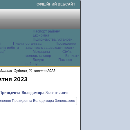
ОФІЦІЙНИЙ ВЕБСАЙТ
Паспорт району
Економіка
Підприємства, установи,
ї
Плани
організації
Проведення
анів роботи
закупівель за державні кошти
ції
Медицина
Сім'я,
молодь та спорт
Виплати
Бюджет
Паспорт
району
 датою: Субота, 21 жовтня 2023
втня 2023
 Президента Володимира Зеленського