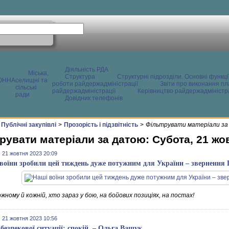
Діяльність РДА
Міська,
Структура
Структурні підрозділи. Основні функці
ОННА
селищні та
роботи райдержадміністрації
Звіти про виконання пл
сільські
райдержадміністрації
Керівництво райдержадміністра
ради
Довідник телефонів
Публічні закупівлі
>
Прозорість і підзвітність
>
Фільтрувати матеріали за
рувати матеріали за датою: Субота, 21 жо
 21 жовтня 2023 20:09
воїни зробили цей тиждень дуже потужним для України – звернення
жному й кожній, хто зараз у бою, на бойових позиціях, на постах!
 21 жовтня 2023 10:56
безпекової ситуації: спокій, – Ольга Ващук