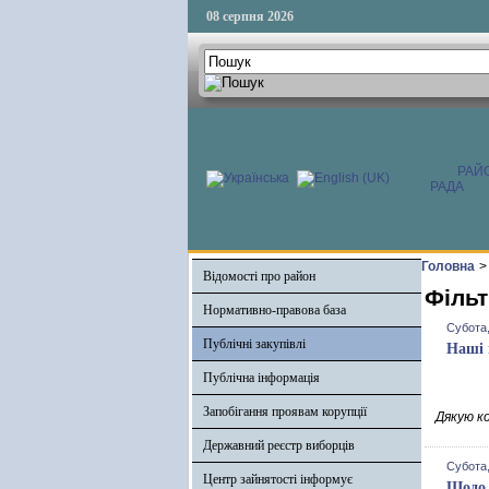
08 серпня 2026
РАЙ
РАДА
Головна
>
Відомості про район
Фільт
Нормативно-правова база
Субота,
Публічні закупівлі
Наші 
Публічна інформація
Запобігання проявам корупції
Дякую ко
Державний реєстр виборців
Субота,
Центр зайнятості інформує
Щодо 