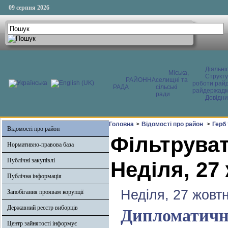
09 серпня 2026
Діяльні
Міська,
Структ
РАЙОННА
селищні та
роботи райд
РАДА
сільські
райдержадмі
ради
Довідни
Головна
>
Відомості про район
>
Герб
Відомості про район
Фільтруват
Нормативно-правова база
Публічні закупівлі
Неділя, 27
Публічна інформація
Неділя, 27 жовт
Запобігання проявам корупції
Державний реєстр виборців
Дипломатични
Центр зайнятості інформує