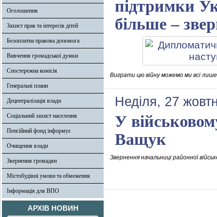
підтримки Ук
Оголошення
більше – зве
Захист прав та інтересів дітей
Безоплатна правова допомога
Вивчення громадської думки
Спостережна комісія
Виграти цю війну можемо ми всі лише 
Генеральні плани
Неділя, 27 жовт
Децентралізація влади
Соціальний захист населення
У військовому
Пенсійний фонд інформує
Ващук
Очищення влади
Звернення начальниці районної військ
Звернення громадян
Містобудівні умови та обмеження
Інформація для ВПО
АРХІВ НОВИН