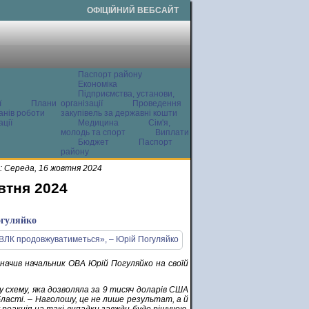
ОФІЦІЙНИЙ ВЕБСАЙТ
Паспорт району
Економіка
Підприємства, установи,
ї
Плани
організації
Проведення
анів роботи
закупівель за державні кошти
ції
Медицина
Сім'я,
молодь та спорт
Виплати
Бюджет
Паспорт
району
 Середа, 16 жовтня 2024
втня 2024
огуляйко
значив начальник ОВА Юрій Погуляйко на своїй
 схему, яка дозволяла за 9 тисяч доларів США
області. – Наголошу, це не лише результат, а й