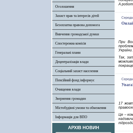
поперед
А робот
Оголошення
Захист прав та інтересів дітей
Середа,
Онлай
Безоплатна правова допомога
Вивчення громадської думки
При Во
Спостережна комісія
проблем
України.
Генеральні плани
Так, за
можливі
Децентралізація влади
покраще
Соціальний захист населення
Середа,
Пенсійний фонд інформує
Увага
Очищення влади
Звернення громадян
17 жовт
правоох
Містобудівні умови та обмеження
Це – ко
Інформація для ВПО
надзвича
підрозд
АРХІВ НОВИН