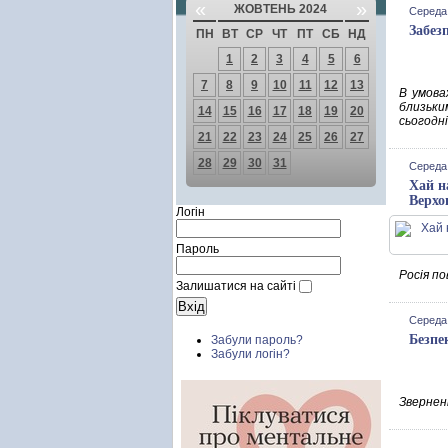
«
»
ЖОВТЕНЬ 2024
Середа,
Забез
ПН
ВТ
СР
ЧТ
ПТ
СБ
НД
1
2
3
4
5
6
7
8
9
10
11
12
13
В умова
близьки
14
15
16
17
18
19
20
сьогодні
21
22
23
24
25
26
27
28
29
30
31
Середа,
Хай н
Верхо
Логін
Пароль
Росія п
Залишатися на сайті
Середа,
Безпе
Забули пароль?
Забули логін?
Зверненн