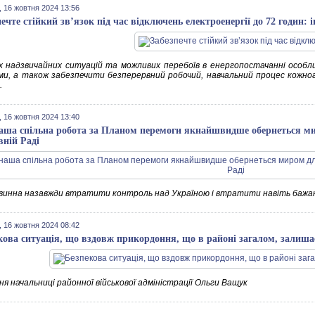
 16 жовтня 2024 13:56
печте стійкий зв’язок під час відключень електроенергії до 72 годин: 
х надзвичайних ситуацій та можливих перебоїв в енергопостачанні особли
ми, а також забезпечити безперервний робочий, навчальний процес кожного
.
 16 жовтня 2024 13:40
аша спільна робота за Планом перемоги якнайшвидше обернеться ми
вній Раді
овинна назавжди втратити контроль над Україною і втратити навіть бажан
 16 жовтня 2024 08:42
кова ситуація, що вздовж прикордоння, що в районі загалом, залиша
я начальниці районної військової адміністрації Ольги Ващук