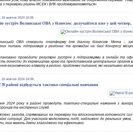
ження усім, кому власне збагачення важливіше за збереження держави. Тому 
а з перевірки рішень МСЕК і ВЛК продовжуватиметься».
 16 жовтня 2024 16:05
н-зустріч Волинської ОВА з бізнесом: долучайтеся вже у цей четвер,
линській ОВА створили платформу для діалогу бізнесом. Мета – за
них питань підприємців у регіонах та громадах на базі Конгресу місц
плановано проводити регулярні зустрічі з підприємцями в онлайн та о
сть донести до керівництва краю та представників центральних органів вик
ння економічного клімату в регіоні, проблемні питання, які негативно вп
 16 жовтня 2024 14:09
! В районі відбудуться тактико-спеціальні навчання
ня 2024 року в районі проведуть тактико-спеціальні навчання з викори
оронців та екстрених служб.
мплекс заходів, спрямованих на перевірку та вдосконалення готовності сил 
йні ситуації. Для учасників моделюють події, наближені до реальних умов, 
іли, інші мають діяти злагоджено та ефективно.