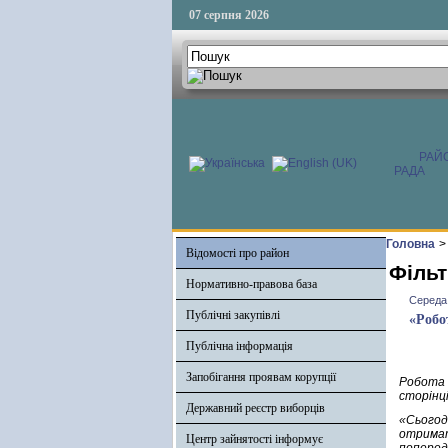
07 серпня 2026
РАЙ
РАДА
Головна
>
Відомості про район
Фільт
Нормативно-правова база
Середа,
Публічні закупівлі
«Робо
Публічна інформація
Запобігання проявам корупції
Робота 
сторінці
Державний реєстр виборців
«Сьогод
отримати
Центр зайнятості інформує