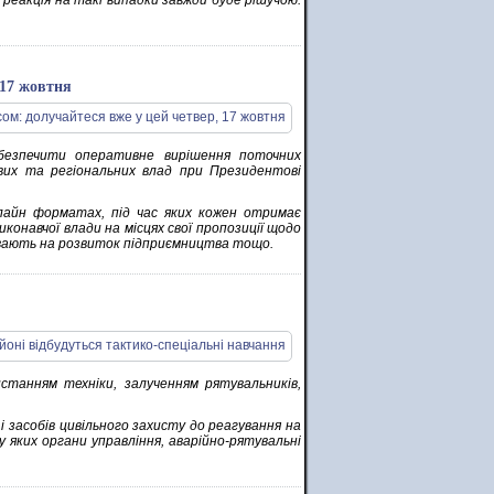
реакція на такі випадки завжди буде рішучою.
 17 жовтня
безпечити оперативне вирішення поточних
евих та регіональних влад при Президентові
флайн форматах, під час яких кожен отримає
онавчої влади на місцях свої пропозиції щодо
ливають на розвиток підприємництва тощо.
станням техніки, залученням рятувальників,
і засобів цивільного захисту до реагування на
у яких органи управління, аварійно-рятувальні