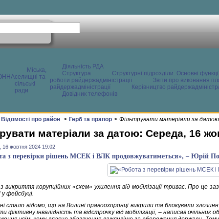
Діяльність РДА
Міська,
Структура
Структурні підрозділи. Основні функці
ОННА
селищні та
роботи райдержадміністрації
Звіти про виконання пл
сільські
райдержадміністрації
Керівництво райдержадміністра
ради
Довідник телефонів
Відомості про район
>
Герб та прапор
>
Фільтрувати матеріали за датою:
рувати матеріали за датою: Середа, 16 жо
 16 жовтня 2024 19:02
та з перевірки рішень МСЕК і ВЛК продовжуватиметься», – Юрій П
з викриття корупційних «схем» ухилення від мобілізації триває. Про це за
 у фейсбуці.
ні стало відомо, що на Волині правоохоронці викрили та блокували злочинну
 фіктивну інвалідність та відстрочку від мобілізації, – написав очільник 