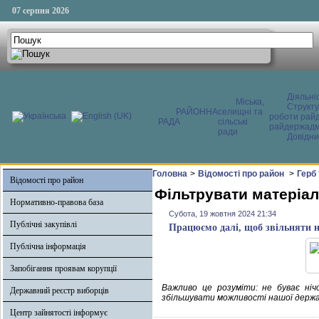
07 серпня 2026
Діяльні
Міська,
Структ
РАЙОННА
селищні та
роботи райд
РАДА
сільські
райдержадмі
ради
Довідни
Головна
>
Відомості про район
>
Герб
Відомості про район
Фільтрувати матеріал
Нормативно-правова база
Субота, 19 жовтня 2024 21:34
Публічні закупівлі
Працюємо далі, щоб звільняти н
Публічна інформація
Запобігання проявам корупції
Важливо це розуміти: не буває ніч
Державний реєстр виборців
збільшувати можливості нашої держави
Центр зайнятості інформує