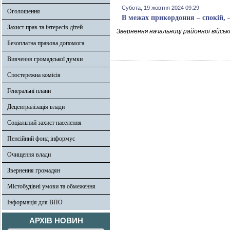
Субота, 19 жовтня 2024 09:29
Оголошення
В межах прикордоння – спокій,
Захист прав та інтересів дітей
Звернення начальниці районної військ
Безоплатна правова допомога
Вивчення громадської думки
Спостережна комісія
Генеральні плани
Децентралізація влади
Соціальний захист населення
Пенсійний фонд інформує
Очищення влади
Звернення громадян
Містобудівні умови та обмеження
Інформація для ВПО
АРХІВ НОВИН