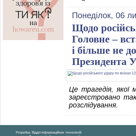
Понеділок, 06 л
Щодо російсь
Головне – вст
і більше не д
Президента У
Це трагедія, якої
зареєстровано так
розслідування.
Розробка: Відділ інформаційних технологій