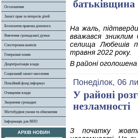
батьківщина 
Оголошення
Захист прав та інтересів дітей
Безоплатна правова допомога
На жаль, підтверди
вважався зниклим 
Вивчення громадської думки
селища Любешів п
Спостережна комісія
травня 2022 року.
Генеральні плани
В районі оголошена
Децентралізація влади
Соціальний захист населення
Понеділок, 06 л
Пенсійний фонд інформує
У районі роз
Очищення влади
Звернення громадян
незламності
Містобудівні умови та обмеження
Інформація для ВПО
З початку жовтн
АРХІВ НОВИН