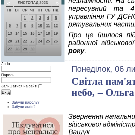
незламності. На сь
«
»
ЛИСТОПАД 2023
пересувний та 4
ПН
ВТ
СР
ЧТ
ПТ
СБ
НД
управління ГУ ДСНС
1
2
3
4
5
рятувальних части
6
7
8
9
10
11
12
Про це йшлося під
13
14
15
16
17
18
19
районної військово
20
21
22
23
24
25
26
року
.
27
28
29
30
Логін
Понеділок, 06 л
Пароль
Світла пам'я
Залишатися на сайті
небо, – Ольг
Забули пароль?
Забули логін?
Звернення начальни
військової адмініст
Ващук