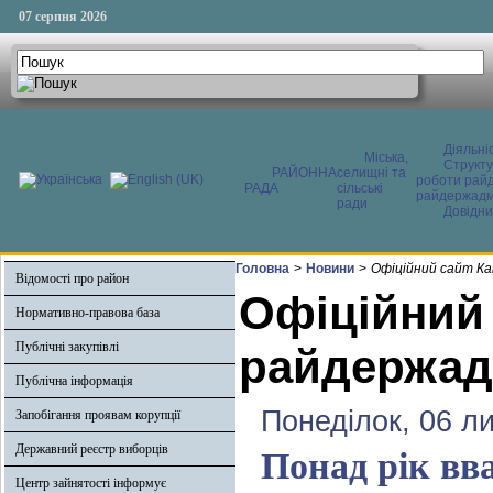
07 серпня 2026
Діяльні
Міська,
Структ
РАЙОННА
селищні та
роботи райд
РАДА
сільські
райдержадмі
ради
Довідни
Головна
>
Новини
>
Офіційний сайт Ка
Відомості про район
Офіційний
Нормативно-правова база
Публічні закупівлі
райдержадм
Публічна інформація
Понеділок, 06 л
Запобігання проявам корупції
Державний реєстр виборців
Понад рік вв
Центр зайнятості інформує