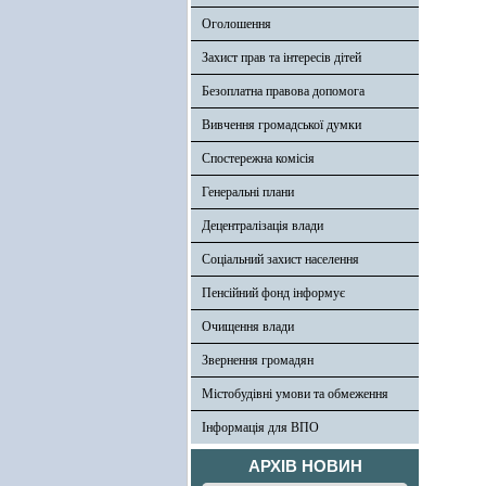
Оголошення
Захист прав та інтересів дітей
Безоплатна правова допомога
Вивчення громадської думки
Спостережна комісія
Генеральні плани
Децентралізація влади
Соціальний захист населення
Пенсійний фонд інформує
Очищення влади
Звернення громадян
Містобудівні умови та обмеження
Інформація для ВПО
АРХІВ НОВИН