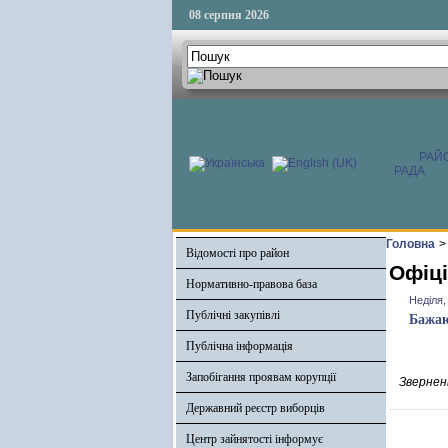
08 серпня 2026
РАЙ
РАДА
Головна
>
Відомості про район
Офіці
Нормативно-правова база
Неділя,
Публічні закупівлі
Бажаю
Публічна інформація
Запобігання проявам корупції
Зверненн
Державний реєстр виборців
Центр зайнятості інформує