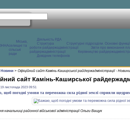
Діяльність РДА
Міська,
Структура
Структурні підрозділи. Основні функці
ОННА
селищні та
роботи райдержадміністрації
Звіти про виконання пл
сільські
райдержадміністрації
Керівництво райдержадміністра
ради
Довідник телефонів
Новини
>
Офіційний сайт Камінь-Каширської райдержадміністрації - Новин
йний сайт Камінь-Каширської райдержадмі
 19 листопада 2023 09:51
, щоб погодні умови та переможна сила рідної землі сприяли щедр
я начальниці районної військової адміністрації Ольги Ващук