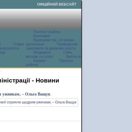
ОФІЦІЙНИЙ ВЕБСАЙТ
Паспорт району
Економіка
Підприємства, установи,
ї
Плани
організації
Проведення
анів роботи
закупівель за державні кошти
ції
Медицина
Сім'я,
молодь та спорт
Виплати
Бюджет
Паспорт
району
и
ністрації - Новини
им ужинкам, – Ольга Ващук