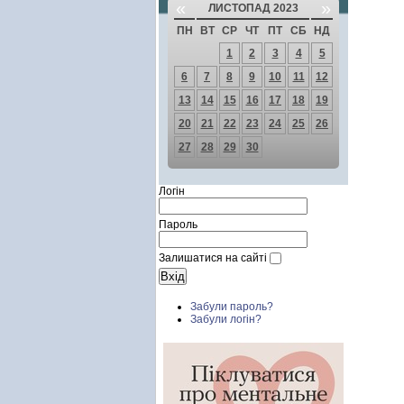
«
»
ЛИСТОПАД 2023
ПН
ВТ
СР
ЧТ
ПТ
СБ
НД
1
2
3
4
5
6
7
8
9
10
11
12
13
14
15
16
17
18
19
20
21
22
23
24
25
26
27
28
29
30
Логін
Пароль
Залишатися на сайті
Забули пароль?
Забули логін?