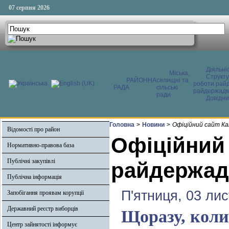
07 серпня 2026
Діяльні
Міська,
Структ
РАЙОННА
селищні та
роботи райд
РАДА
сільські
райдержадмі
ради
Довідни
Головна
>
Новини
>
Офіційний сайт Ка
Відомості про район
Офіційний
Нормативно-правова база
Публічні закупівлі
райдержадм
Публічна інформація
П'ятниця, 03 ли
Запобігання проявам корупції
Державний реєстр виборців
Щоразу, коли
Центр зайнятості інформує