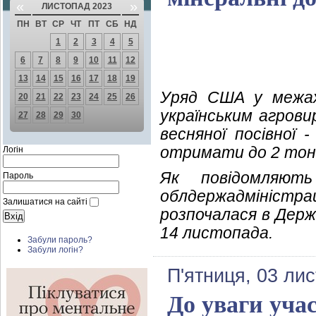
«
»
ЛИСТОПАД 2023
ПН
ВТ
СР
ЧТ
ПТ
СБ
НД
1
2
3
4
5
6
7
8
9
10
11
12
13
14
15
16
17
18
19
Уряд США у межах
20
21
22
23
24
25
26
українським агрови
27
28
29
30
весняної посівної 
отримати до 2 тонн
Логін
Як повідомляють
Пароль
облдержадміністр
Залишатися на сайті
розпочалася в Держ
14 листопада.
Забули пароль?
Забули логін?
П'ятниця, 03 ли
До уваги учас