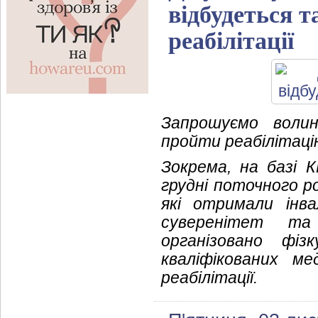
відбудеться т
реабілітації
Запрошуємо волинс
пройти реабілітаці
Зокрема, на базі 
грудні поточного р
які отримали інва
суверенітет та 
організовано фіз
кваліфікованих м
реабілітації.