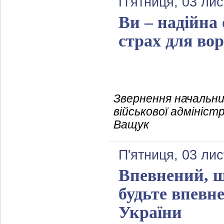
П'ятниця, 03 ли
Ви – надійна 
страх для во
Звернення начальни
військової адмініст
Ващук
П'ятниця, 03 ли
Впевнений, щ
будьте впевне
України