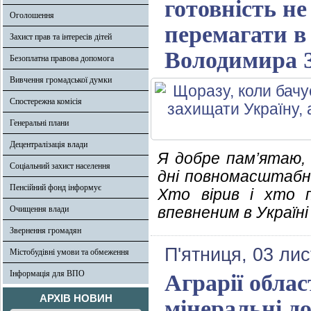
готовність не
Оголошення
перемагати в 
Захист прав та інтересів дітей
Володимира 
Безоплатна правова допомога
Вивчення громадської думки
Спостережна комісія
Генеральні плани
Децентралізація влади
Я добре пам’ятаю, 
Соціальний захист населення
дні повномасштабно
Пенсійний фонд інформує
Хто вірив і хто 
впевненим в Україні 
Очищення влади
Звернення громадян
П'ятниця, 03 ли
Містобудівні умови та обмеження
Інформація для ВПО
Аграрії обла
АРХІВ НОВИН
мінеральні д