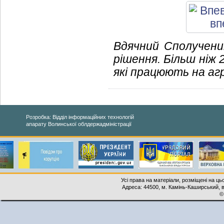
Вдячний Сполучен
рішення. Більш ніж 2
які працюють на аг
Розробка: Відділ інформаційних технологій
апарату Волинської облдержадміністрації
Усі права на матеріали, розміщені на ць
Адреса: 44500, м. Камінь-Каширський, ву
©