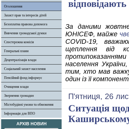
відповідають
Оголошення
Захист прав та інтересів дітей
Безоплатна правова допомога
За даними жовтне
ЮНІСЕФ, майже
чв
Вивчення громадської думки
COVID-19, вважа
Спостережна комісія
щеплення від ко
Генеральні плани
протипоказаннями
Децентралізація влади
населення України
Соціальний захист населення
тим, хто мав важку
один із її компонент
Пенсійний фонд інформує
Очищення влади
П'ятниця, 26 ли
Звернення громадян
Містобудівні умови та обмеження
Ситуація щод
Інформація для ВПО
Каширському 
АРХІВ НОВИН