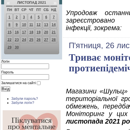
«
»
ЛИСТОПАД 2021
ПН
ВТ
СР
ЧТ
ПТ
СБ
НД
Упродовж останн
1
2
3
4
5
6
7
зареєстровано 
8
9
10
11
12
13
14
інфекції, зокрема:
15
16
17
18
19
20
21
22
23
24
25
26
27
28
П'ятниця, 26 ли
29
30
Триває моніт
Логін
протиепідемі
Пароль
Залишатися на сайті
Магазини «Шульц» 
територіальної гр
Забули пароль?
Забули логін?
обмежень, передба
Моніторинг у цих
листопада 2021 ро