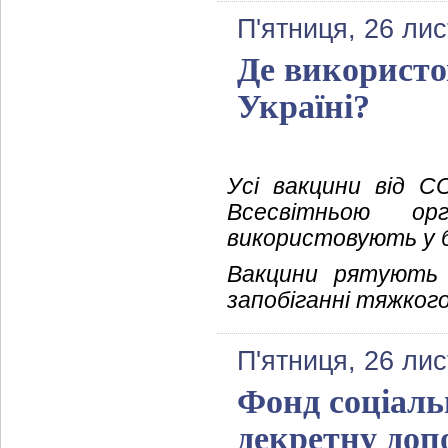
П'ятниця, 26 ли
Де використо
Україні?
Усі вакцини від CO
Всесвітньою ор
використовують у б
Вакцини рятують 
запобіганні тяжкого
П'ятниця, 26 ли
Фонд соціаль
декретну доп