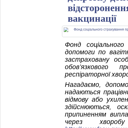
відсторонення
вакцинації
Фонд соціального
допомоги по вагіт
застраховану особ
обов’язкового 
респіраторної хвор
Нагадаємо, допом
надаються працівн
відмову або ухиле
здійснюються, ос
припиненням випл
через хвороб