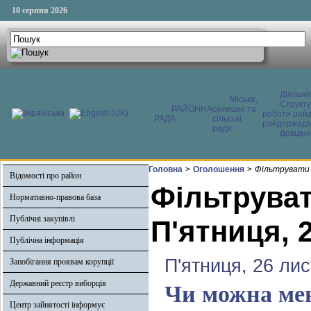
10 серпня 2026
Діяльні
Міська,
Структ
РАЙОННА
селищні та
роботи райд
РАДА
сільські
райдержадмі
ради
Довідни
Головна
>
Оголошення
>
Фільтрувати 
Відомості про район
Фільтруват
Нормативно-правова база
Публічні закупівлі
П'ятниця, 
Публічна інформація
П'ятниця, 26 ли
Запобігання проявам корупції
Державний реєстр виборців
Чи можна мен
Центр зайнятості інформує