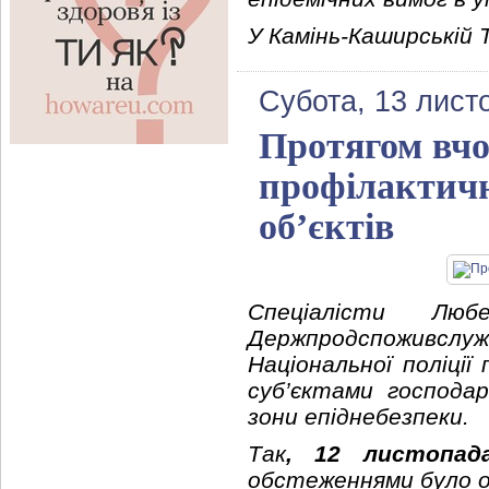
У Камінь-Каширській 
Субота, 13 лист
Протягом вчо
профілактич
об’єктів
Спеціалісти Любе
Держпродспоживслуж
Національної поліці
суб’єктами господа
зони епіднебезпеки.
Так
, 12 листопад
обстеженнями було ох