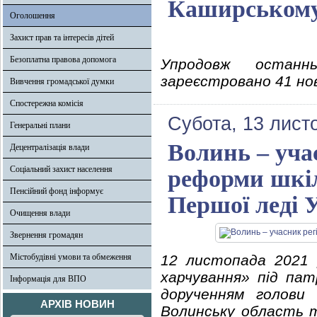
Каширському 
Оголошення
Захист прав та інтересів дітей
Безоплатна правова допомога
Упродовж останн
зареєстровано 41 нов
Вивчення громадської думки
Спостережна комісія
Субота, 13 лист
Генеральні плани
Волинь – уча
Децентралізація влади
Соціальний захист населення
реформи шкіл
Пенсійний фонд інформує
Першої леді 
Очищення влади
Звернення громадян
Містобудівні умови та обмеження
12 листопада 2021 
харчування» під пат
Інформація для ВПО
дорученням голови 
АРХІВ НОВИН
Волинську область т