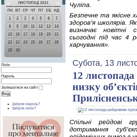
«
»
ЛИСТОПАД 2021
Чуліпа.
ПН
ВТ
СР
ЧТ
ПТ
СБ
НД
Безпечне та якісне х
1
2
3
4
5
6
7
здоров’я школярів. 
8
9
10
11
12
13
14
визначає новітні 
15
16
17
18
19
20
21
сьогодні під час 4
22
23
24
25
26
27
28
харчування».
29
30
Субота, 13 лист
Логін
12 листопада
Пароль
низку об’єкт
Залишатися на сайті
Прилісненськ
Забули пароль?
Забули логін?
Спільні рейдові г
дотримання суб’єк
епідемічних вимог в 