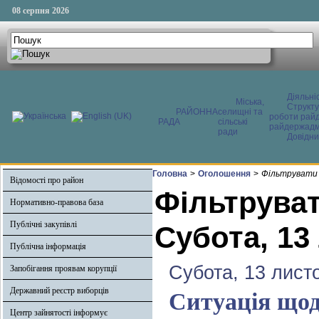
08 серпня 2026
Діяльні
Міська,
Структ
РАЙОННА
селищні та
роботи райд
РАДА
сільські
райдержадмі
ради
Довідни
Головна
>
Оголошення
>
Фільтрувати 
Відомості про район
Фільтруват
Нормативно-правова база
Публічні закупівлі
Субота, 13
Публічна інформація
Субота, 13 лист
Запобігання проявам корупції
Державний реєстр виборців
Ситуація щод
Центр зайнятості інформує