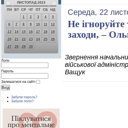
«
»
ЛИСТОПАД 2023
ПН
ВТ
СР
ЧТ
ПТ
СБ
НД
Середа, 22 лист
1
2
3
4
5
Не ігноруйте
6
7
8
9
10
11
12
заходи, – Ол
13
14
15
16
17
18
19
20
21
22
23
24
25
26
27
28
29
30
Звернення начальни
Логін
військової адмініст
Ващук
Пароль
Залишатися на сайті
Забули пароль?
Забули логін?