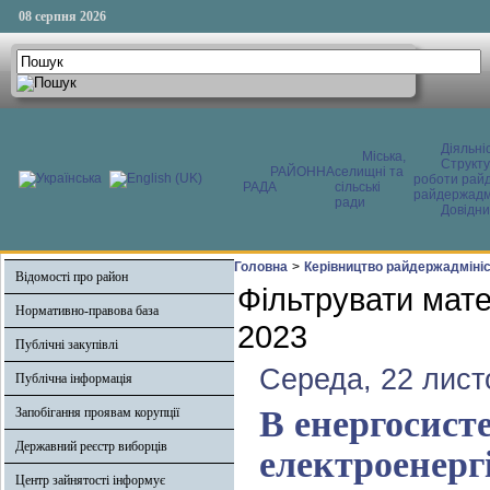
08 серпня 2026
Діяльні
Міська,
Структ
РАЙОННА
селищні та
роботи райд
РАДА
сільські
райдержадмі
ради
Довідни
Головна
>
Керівництво райдержадмініс
Відомості про район
Фільтрувати мате
Нормативно-правова база
2023
Публічні закупівлі
Середа, 22 лист
Публічна інформація
В енергосист
Запобігання проявам корупції
Державний реєстр виборців
електроенергі
Центр зайнятості інформує