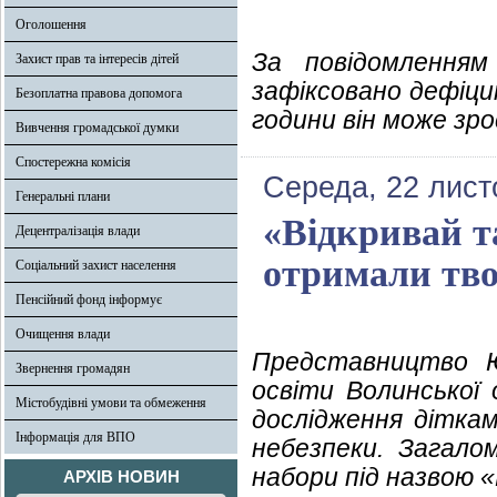
Оголошення
За повідомленням
Захист прав та інтересів дітей
зафіксовано дефіци
Безоплатна правова допомога
години він може зро
Вивчення громадської думки
Спостережна комісія
Середа, 22 лист
Генеральні плани
«Відкривай т
Децентралізація влади
отримали тво
Соціальний захист населення
Пенсійний фонд інформує
Очищення влади
Представництво Ю
Звернення громадян
освіти Волинської
Містобудівні умови та обмеження
дослідження діткам
Інформація для ВПО
небезпеки. Загало
набори під назвою 
АРХІВ НОВИН