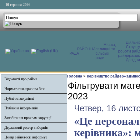
10 серпня 2026
Діяльні
Міська,
Структ
РАЙОННА
селищні та
роботи райд
РАДА
сільські
райдержадмі
ради
Довідни
Головна
>
Керівництво райдержадмініс
Відомості про район
Фільтрувати мате
Нормативно-правова база
2023
Публічні закупівлі
Четвер, 16 лист
Публічна інформація
«Це персонал
Запобігання проявам корупції
Державний реєстр виборців
керівника»: м
Центр зайнятості інформує