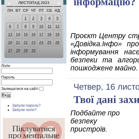
інформацію?
«
»
ЛИСТОПАД 2023
ПН
ВТ
СР
ЧТ
ПТ
СБ
НД
1
2
3
4
5
6
7
8
9
10
11
12
Проєкт Центру стра
13
14
15
16
17
18
19
«Довідка.Інфо» пр
20
21
22
23
24
25
26
інформування нас
27
28
29
30
безпеки та алгор
Логін
пошкоджене майно.
Пароль
Четвер, 16 лист
Залишатися на сайті
Твої дані зах
Забули пароль?
Забули логін?
Подбайте про
безпеку
пристроїв.