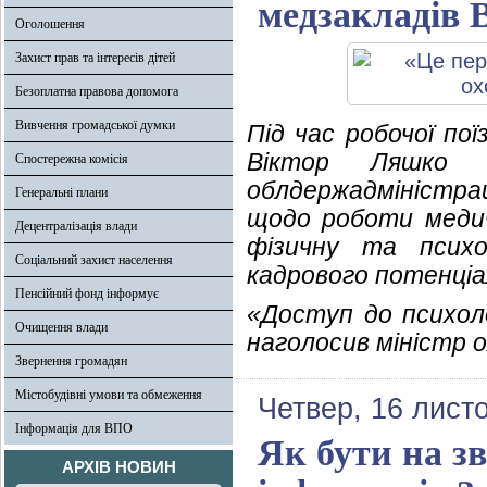
медзакладів 
Оголошення
Захист прав та інтересів дітей
Безоплатна правова допомога
Вивчення громадської думки
Під час робочої по
Віктор Ляшко п
Спостережна комісія
облдержадміністр
Генеральні плани
щодо роботи медич
Децентралізація влади
фізичну та психо
Соціальний захист населення
кадрового потенціа
Пенсійний фонд інформує
«Доступ до психоло
Очищення влади
наголосив міністр о
Звернення громадян
Містобудівні умови та обмеження
Четвер, 16 лист
Інформація для ВПО
Як бути на зв
АРХІВ НОВИН