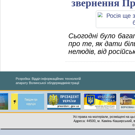
звернення Пр
Сьогодні було багат
про те, як дати бі
нелюдів, від російсь
Розробка: Відділ інформаційних технологій
апарату Волинської облдержадміністрації
Усі права на матеріали, розміщені на ць
Адреса: 44500, м. Камінь-Каширський, ву
©