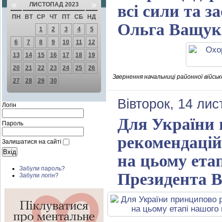
«
»
ЛИСТОПАД 2023
всі сили та з
ПН
ВТ
СР
ЧТ
ПТ
СБ
НД
Ольга Ващук
1
2
3
4
5
6
7
8
9
10
11
12
13
14
15
16
17
18
19
20
21
22
23
24
25
26
Звернення начальниці районної військ
27
28
29
30
Вівторок, 14 ли
Логін
Для України 
Пароль
рекомендацій
Залишатися на сайті
на цьому ета
Забули пароль?
Президента В
Забули логін?