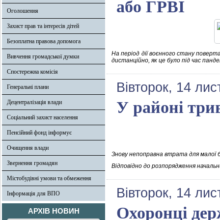
або ГРВІ
Оголошення
Захист прав та інтересів дітей
Безоплатна правова допомога
На період дії воєнного стану поверт
Вивчення громадської думки
дистанційно, як це було під час пандем
Спостережна комісія
Вівторок, 14 ли
Генеральні плани
У районі три
Децентралізація влади
Соціальний захист населення
Пенсійний фонд інформує
Очищення влади
Знову непоправна втрата для малої ба
Звернення громадян
Відповідно до розпорядження начальн
Містобудівні умови та обмеження
Вівторок, 14 ли
Інформація для ВПО
Охоронці дер
АРХІВ НОВИН