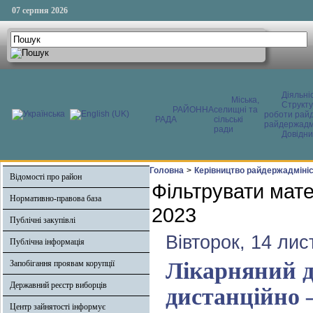
07 серпня 2026
Діяльні
Міська,
Структ
РАЙОННА
селищні та
роботи райд
РАДА
сільські
райдержадмі
ради
Довідни
Головна
>
Керівництво райдержадмініс
Відомості про район
Фільтрувати мате
Нормативно-правова база
2023
Публічні закупівлі
Вівторок, 14 ли
Публічна інформація
Лікарняний д
Запобігання проявам корупції
Державний реєстр виборців
дистанційно 
Центр зайнятості інформує