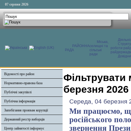
07 серпня 2026
Діяльні
Міська,
Структ
РАЙОННА
селищні та
роботи райд
РАДА
сільські
райдержадмі
ради
Довідни
Відомості про район
Фільтрувати 
Нормативно-правова база
березня 2026
Публічні закупівлі
Середа, 04 березня 
Публічна інформація
Ми працюємо, що
Запобігання проявам корупції
російського поло
Державний реєстр виборців
звернення Прези
Центр зайнятості інформує