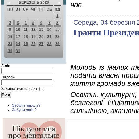
«
»
БЕРЕЗЕНЬ 2026
час.
ПН
ВТ
СР
ЧТ
ПТ
СБ
НД
1
Середа, 04 березня 
2
3
4
5
6
7
8
9
10
11
12
13
14
15
Гранти Президен
16
17
18
19
20
21
22
23
24
25
26
27
28
29
30
31
Молодь із малих т
Логін
подати власні проє
Пароль
життя громади вже 
Залишатися на сайті
Освітні, культурні, 
безпекові ініціат
Забули пароль?
сильнішою, активні
Забули логін?