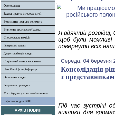
Оголошення
Захист прав та інтересів дітей
Безоплатна правова допомога
Вивчення громадської думки
Я вдячний розвідці,
Спостережна комісія
щоб були можливі 
повернути всіх наш
Генеральні плани
Децентралізація влади
Середа, 04 березня 
Соціальний захист населення
Консолідація рі
Пенсійний фонд інформує
з представникам
Очищення влади
Звернення громадян
Містобудівні умови та обмеження
Інформація для ВПО
Під час зустрічі о
АРХІВ НОВИН
виклики для грома