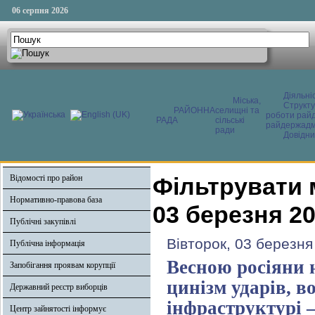
06 серпня 2026
Діяльні
Міська,
Структ
РАЙОННА
селищні та
роботи райд
РАДА
сільські
райдержадмі
ради
Довідни
Відомості про район
Фільтрувати 
Нормативно-правова база
03 березня 2
Публічні закупівлі
Вівторок, 03 березня
Публічна інформація
Весною росіяни 
Запобігання проявам корупції
цинізм ударів, в
Державний реєстр виборців
інфраструктурі 
Центр зайнятості інформує