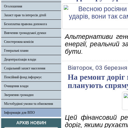
Оголошення
Захист прав та інтересів дітей
Безоплатна правова допомога
Вивчення громадської думки
Альтернативи гене
Спостережна комісія
енергії, реальний з
бути.
Генеральні плани
Децентралізація влади
Вівторок, 03 березня
Соціальний захист населення
На ремонт доріг
Пенсійний фонд інформує
планують спряму
Очищення влади
Звернення громадян
Містобудівні умови та обмеження
Інформація для ВПО
Цей фінансовий р
АРХІВ НОВИН
доріг, якими рухає