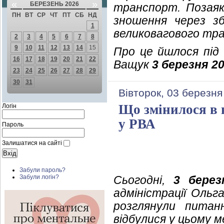
«
»
БЕРЕЗЕНЬ 2026
транспорт. Позаяк,
ПН
ВТ
СР
ЧТ
ПТ
СБ
НД
зношення через зб
1
великовагового тра
2
3
4
5
6
7
8
9
10
11
12
13
14
15
Про це йшлося під
16
17
18
19
20
21
22
Ващук
3 березня 20
23
24
25
26
27
28
29
30
31
Вівторок, 03 березня
Що змінилося в н
Логін
у РВА
Пароль
Залишатися на сайті
Забули пароль?
Сьогодні,
3 берез
Забули логін?
адміністрації Ольг
розглянули питан
відбулися у цьому м