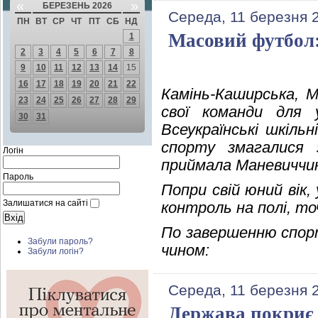
«
»
БЕРЕЗЕНЬ 2026
Середа, 11 березня 
ПН
ВТ
СР
ЧТ
ПТ
СБ
НД
Масовий футбол
1
2
3
4
5
6
7
8
9
10
11
12
13
14
15
16
17
18
19
20
21
22
Камінь-Каширська, 
23
24
25
26
27
28
29
свої команди для у
30
31
Всеукраїнські шкіль
спорту змагалися з
Логін
приймала Маневиччи
Пароль
Попри свій юний вік,
Залишатися на сайті
контроль на полі, точ
По завершенню спор
Забули пароль?
чином:
Забули логін?
Середа, 11 березня 
Держава покриє 