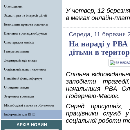
Оголошення
У четвер, 12 березня
Захист прав та інтересів дітей
в межах онлайн-плат
Безоплатна правова допомога
Середа, 11 березня 
Вивчення громадської думки
На нараді у РВА 
Спостережна комісія
дітьми в терито
Генеральні плани
Децентралізація влади
Соціальний захист населення
Спільна відповідаль
Пенсійний фонд інформує
запобігти трагед
начальниця РВА Ол
Очищення влади
Подернею-Масюк.
Звернення громадян
Серед присутніх, 
Містобудівні умови та обмеження
працівники служб у
Інформація для ВПО
соціальної роботи те
АРХІВ НОВИН