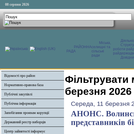
08 серпня 2026
Діяльні
Міська,
Структ
РАЙОННА
селищні та
роботи райд
РАДА
сільські
райдержадмі
ради
Довідни
Відомості про район
Фільтрувати 
Нормативно-правова база
березня 2026
Публічні закупівлі
Середа, 11 березня 
Публічна інформація
АНОНС. Волинсь
Запобігання проявам корупції
представників бі
Державний реєстр виборців
Центр зайнятості інформує