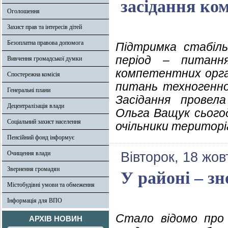
засідання ком
Оголошення
Захист прав та інтересів дітей
Безоплатна правова допомога
Підтримка стабіль
період – питанн
Вивчення громадської думки
компетентних орган
Спостережна комісія
питань техногенно-
Генеральні плани
Засідання провела
Децентралізація влади
Ольга Ващук сього
Соціальний захист населення
очільники територі
Пенсійний фонд інформує
Очищення влади
Вівторок, 18 жов
Звернення громадян
У районі – зн
Містобудівні умови та обмеження
Інформація для ВПО
Стало відомо про
АРХІВ НОВИН