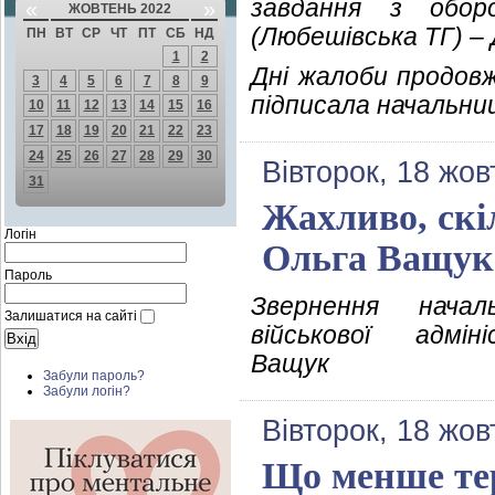
завдання з обор
«
»
ЖОВТЕНЬ 2022
(Любешівська ТГ) –
ПН
ВТ
СР
ЧТ
ПТ
СБ
НД
1
2
Дні жалоби продовж
3
4
5
6
7
8
9
підписала начальниц
10
11
12
13
14
15
16
17
18
19
20
21
22
23
24
25
26
27
28
29
30
Вівторок, 18 жов
31
Жахливо, скі
Логін
Ольга Ващук
Пароль
Звернення начал
Залишатися на сайті
військової адмін
Ващук
Забули пароль?
Забули логін?
Вівторок, 18 жов
Що менше те