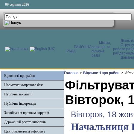
09 серпня 2026
Діяльні
Міська,
Структ
РАЙОННА
селищні та
роботи райд
РАДА
сільські
райдержадмі
ради
Довідни
Головна
>
Відомості про район
>
Філь
Відомості про район
Фільтруват
Нормативно-правова база
Публічні закупівлі
Вівторок, 
Публічна інформація
Вівторок, 18 жов
Запобігання проявам корупції
Державний реєстр виборців
Начальниця 
Центр зайнятості інформує