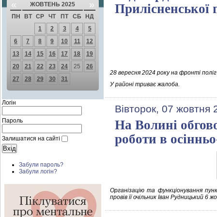
«
»
ЖОВТЕНЬ 2025
Прилісненської 
ПН
ВТ
СР
ЧТ
ПТ
СБ
НД
1
2
3
4
5
6
7
8
9
10
11
12
13
14
15
16
17
18
19
20
21
22
23
24
25
26
28 вересня 2024 року на фронті поліг
27
28
29
30
31
У районі триває жалоба.
Логін
Вівторок, 07 жовтня 
Пароль
На Волині обгово
роботи в осінньо
Залишатися на сайті
Забули пароль?
Забули логін?
Організацію та функціонування пунк
провів її очільник Іван Рудницький 6 ж