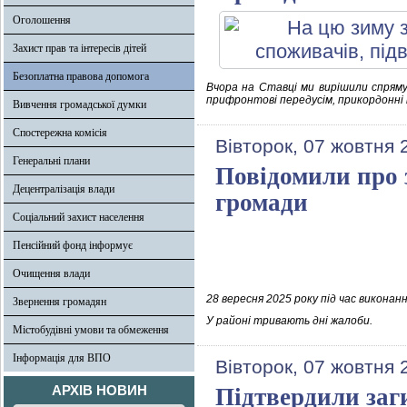
Оголошення
Захист прав та інтересів дітей
Безоплатна правова допомога
Вчора на Ставці ми вирішили спряму
прифронтові передусім, прикордонні 
Вивчення громадської думки
Спостережна комісія
Вівторок, 07 жовтня 
Генеральні плани
Повідомили про 
Децентралізація влади
громади
Соціальний захист населення
Пенсійний фонд інформує
Очищення влади
28 вересня 2025 року під час виконан
Звернення громадян
У районі тривають дні жалоби.
Містобудівні умови та обмеження
Інформація для ВПО
Вівторок, 07 жовтня 
АРХІВ НОВИН
Підтвердили заг