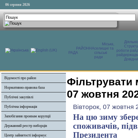
06 серпня 2026
Діяльні
Міська,
Структ
РАЙОННА
селищні та
роботи райд
РАДА
сільські
райдержадмі
ради
Довідни
Відомості про район
Фільтрувати 
Нормативно-правова база
07 жовтня 20
Публічні закупівлі
Вівторок, 07 жовтня 
Публічна інформація
На цю зиму збер
Запобігання проявам корупції
споживачів, підв
Державний реєстр виборців
Президента
Центр зайнятості інформує