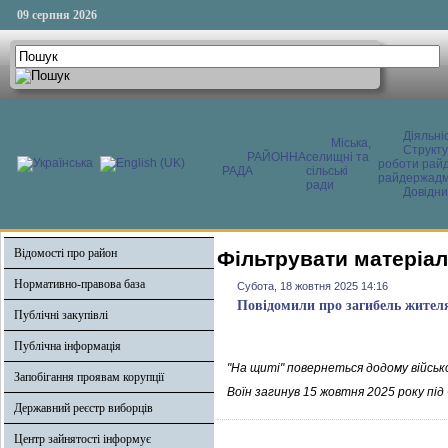
09 серпня 2026
Діяльні
Міська,
Структ
РАЙОННА
селищні та
роботи райд
РАДА
сільські
райдержадмі
ради
Довідни
Відомості про район
Фільтрувати матеріал
Нормативно-правова база
Субота, 18 жовтня 2025 14:16
Повідомили про загибель жител
Публічні закупівлі
Публічна інформація
"На щиті" повернеться додому військ
Запобігання проявам корупції
Воїн загинув 15 жовтня 2025 року під
Державний реєстр виборців
Центр зайнятості інформує