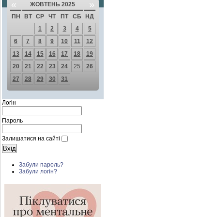
«
»
ЖОВТЕНЬ 2025
ПН
ВТ
СР
ЧТ
ПТ
СБ
НД
1
2
3
4
5
6
7
8
9
10
11
12
13
14
15
16
17
18
19
20
21
22
23
24
25
26
27
28
29
30
31
Логін
Пароль
Залишатися на сайті
Забули пароль?
Забули логін?