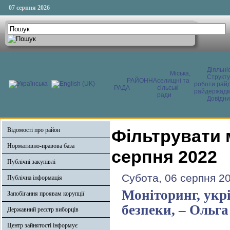
07 серпня 2026
Діяльні
Міська,
Структ
РАЙОННА
селищні та
роботи райд
РАДА
сільські
райдержадмі
ради
Довідни
Відомості про район
Фільтрувати 
Нормативно-правова база
серпня 2022
Публічні закупівлі
Субота, 06 серпня 20
Публічна інформація
Моніторинг, укр
Запобігання проявам корупції
безпеки, – Ольг
Державний реєстр виборців
Центр зайнятості інформує