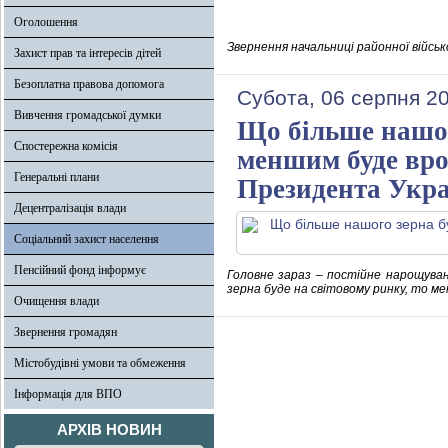
Оголошення
Звернення начальниці районної військ
Захист прав та інтересів дітей
Безоплатна правова допомога
Субота, 06 серпня 20
Вивчення громадської думки
Що більше нашого
Спостережна комісія
меншим буде вро
Генеральні плани
Президента Укр
Децентралізація влади
Соціальний захист населення
Пенсійний фонд інформує
Головне зараз – постійне нарощуванн
зерна буде на світовому ринку, то ме
Очищення влади
Звернення громадян
Містобудівні умови та обмеження
Інформація для ВПО
АРХІВ НОВИН