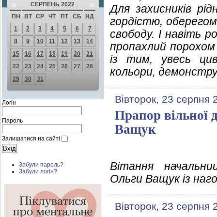
«
»
СЕРПЕНЬ 2022
Для захисників рід
ПН
ВТ
СР
ЧТ
ПТ
СБ
НД
гордістю, оберегом
1
2
3
4
5
6
7
свободу. І навіть р
8
9
10
11
12
13
14
пропахлий порохом 
15
16
17
18
19
20
21
із тим, увесь цив
22
23
24
25
26
27
28
кольори, демонстру
29
30
31
Вівторок, 23 серпня 
Логін
Прапор вільної 
Пароль
Ващук
Залишатися на сайті
Вітання начальниц
Забули пароль?
Забули логін?
Ольги Ващук із наг
Вівторок, 23 серпня 