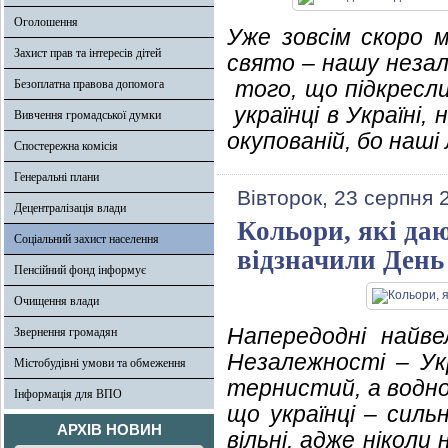
Оголошення
Уже зовсім скоро 
Захист прав та інтересів дітей
свято – нашу неза
того, що підкресли
Безоплатна правова допомога
українці в Україні, 
Вивчення громадської думки
окупованій, бо наш
Спостережна комісія
Генеральні плани
Вівторок, 23 серпня 
Децентралізація влади
Кольори, які да
Соціальний захист населення
відзначили День
Пенсійний фонд інформує
Очищення влади
Напередодні найве
Звернення громадян
Незалежності – Ук
Містобудівні умови та обмеження
тернистий, а водно
Інформація для ВПО
що українці – сильн
АРХІВ НОВИН
вільні, адже нікол