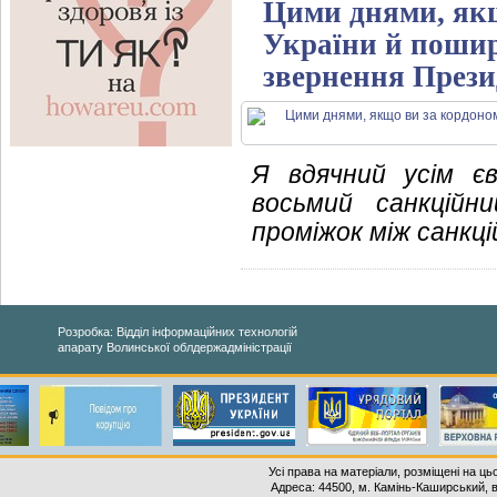
Цими днями, якщ
України й пошир
звернення Прези
Я вдячний усім є
восьмий санкційн
проміжок між санкці
Розробка: Відділ інформаційних технологій
апарату Волинської облдержадміністрації
Усі права на матеріали, розміщені на ць
Адреса: 44500, м. Камінь-Каширський, ву