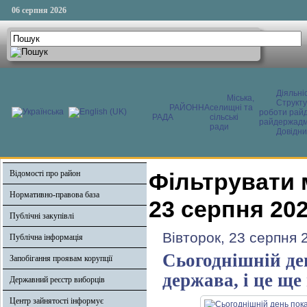
06 серпня 2026
Діяльні
Міська,
Структ
РАЙОННА
селищні та
роботи райд
РАДА
сільські
райдержадмі
ради
Довідни
Відомості про район
Фільтрувати 
Нормативно-правова база
23 серпня 20
Публічні закупівлі
Вівторок, 23 серпня 
Публічна інформація
Сьогоднішній де
Запобігання проявам корупції
держава, і це щ
Державний реєстр виборців
Центр зайнятості інформує