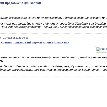
оні продовжено дні жалоби
 сумна звістка сколихнула малу батьківщину. Завчасно зупинилося серце ма
року краянин проходив службу в одному з підрозділів Збройних сил України
Нині ж перебував у відпустці – вдома, де й сьогодні згасла його життєва сві
я, 01 травня 2026 09:53
-краяни пошановані державними відзнаками
 сьогоднішнього молитовного заходу, який традиційно проходив у районном
ми.
еї Героїв зібралися рідні загиблих воїнів-краян, духовенство, предста
дування, громадськість, щоб вшанувати подвиги полеглих і вклонитися подв