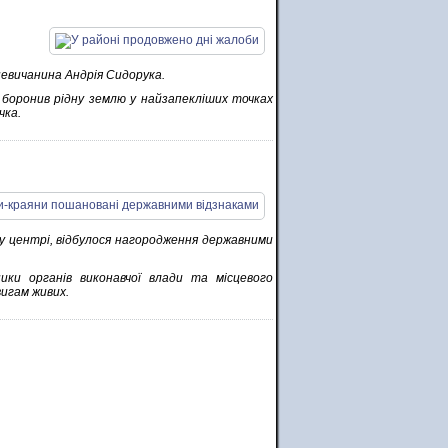
невичанина Андрія Сидорука.
, боронив рідну землю у найзапекліших точках
чка.
у центрі, відбулося нагородження державними
вники органів виконавчої влади та місцевого
игам живих.