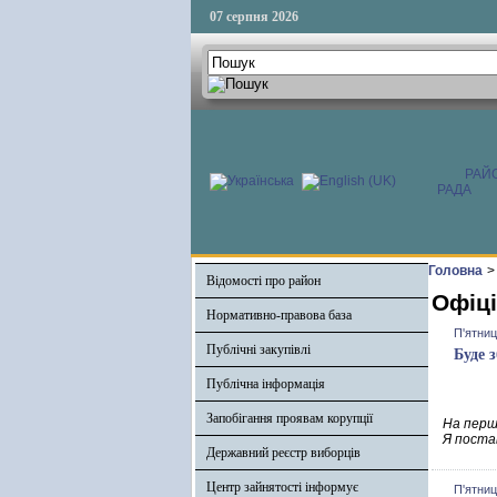
07 серпня 2026
РАЙ
РАДА
Головна
>
Відомості про район
Офіці
Нормативно-правова база
П'ятниц
Публічні закупівлі
Буде 
Публічна інформація
Запобігання проявам корупції
На перші
Я постав
Державний реєстр виборців
Центр зайнятості інформує
П'ятниц