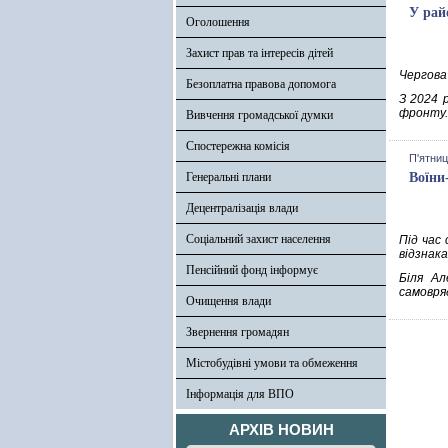
У рай
Оголошення
Захист прав та інтересів дітей
Чергова
Безоплатна правова допомога
З 2024 
фронту. 
Вивчення громадської думки
Спостережна комісія
П'ятниц
Генеральні плани
Воїни
Децентралізація влади
Соціальний захист населення
Під час
відзнака
Пенсійний фонд інформує
Біля Ал
самовря
Очищення влади
Звернення громадян
Містобудівні умови та обмеження
Інформація для ВПО
АРХІВ НОВИН