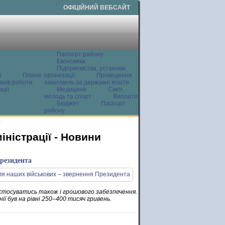
ОФІЦІЙНИЙ ВЕБСАЙТ
Паспорт району
Економіка
Підприємства, установи,
ї
Плани
організації
Проведення
анів роботи
закупівель за державні кошти
ції
Медицина
Сім'я,
молодь та спорт
Виплати
Бюджет
Паспорт
району
и
ністрації - Новини
Президента
е стосуватись також і грошового забезпечення.
ії був на рівні 250–400 тисяч гривень.