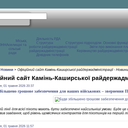
Діяльність РДА
Міська,
Структура
Структурні підрозділи. Основні функці
ОННА
селищні та
роботи райдержадміністрації
Звіти про виконання пл
сільські
райдержадміністрації
Керівництво райдержадміністра
ради
Довідник телефонів
Новини
>
Офіційний сайт Камінь-Каширської райдержадміністрації - Новин
йний сайт Камінь-Каширської райдержадмі
я, 01 травня 2026 20:37
збільшено грошове забезпечення для наших військових – звернення 
й лінії для всієї піхоти мають бути забезпечені найсильніші умови. Буде ц
ив завдання, щоб рівень щомісячних контрактів для піхотинців на першій лін
я, 01 травня 2026 11:57