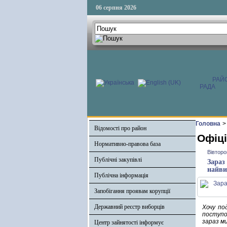
06 серпня 2026
РАЙ
РАДА
Головна
>
Відомості про район
Офіці
Нормативно-правова база
Вівторо
Публічні закупівлі
Зараз
найви
Публічна інформація
Запобігання проявам корупції
Державний реєстр виборців
Хочу по
поступо
зараз ми
Центр зайнятості інформує