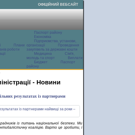
ОФІЦІЙНИЙ ВЕБСАЙТ
Паспорт району
Економіка
Підприємства, установи,
ї
Плани
організації
Проведення
анів роботи
закупівель за державні кошти
ції
Медицина
Сім'я,
молодь та спорт
Виплати
Бюджет
Паспорт
району
и
ністрації - Новини
пільних результатах із партнерами
радників із питань національної безпеки. Ми
тибалістичну коаліцію. Варто це зробити, і