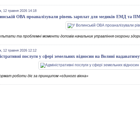
к, 12 травня 2026 14:18
инській ОВА проаналізували рівень зарплат для медиків ЕМД та ПМ
ультати та проблемні моменти доповів начальник управління охорони здоро
к, 12 травня 2026 12:12
істративні послуги у сфері земельних відносин на Волині надавати
ормат роботи діє за принципом «єдиного вікна»