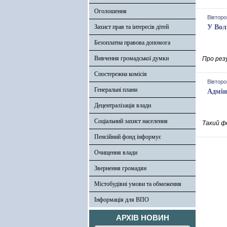
Оголошення
Вівторо
Захист прав та інтересів дітей
У Вол
Безоплатна правова допомога
Вивчення громадської думки
Про рез
Спостережна комісія
Вівторо
Генеральні плани
Адмін
Децентралізація влади
Соціальний захист населення
Такий ф
Пенсійний фонд інформує
Очищення влади
Звернення громадян
Містобудівні умови та обмеження
Інформація для ВПО
АРХІВ НОВИН