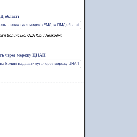
Д області
в’я Волинської ОДА Юрій Легкодух
муть через мережу ЦНАП