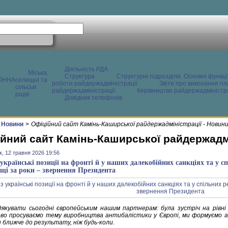
Діяльність РДА
Міська,
Структура
Структурні підрозділи. Основні функці
ОННА
селищні та
роботи райдержадміністрації
Звіти про виконання пл
сільські
райдержадміністрації
Керівництво райдержадміністра
ради
Довідник телефонів
Новини
>
Офіційний сайт Камінь-Каширської райдержадміністрації - Новин
йний сайт Камінь-Каширської райдержадмі
к, 12 травня 2026 19:56
 українські позиції на фронті й у наших далекобійних санкціях та у с
щі за роки – звернення Президента
дякувати сьогодні європейським нашим партнерам: була зустріч на рівні 
во просуваємо тему виробництва антибалістики у Європі, ми формуємо ан
 ближче до результату, ніж будь-коли.