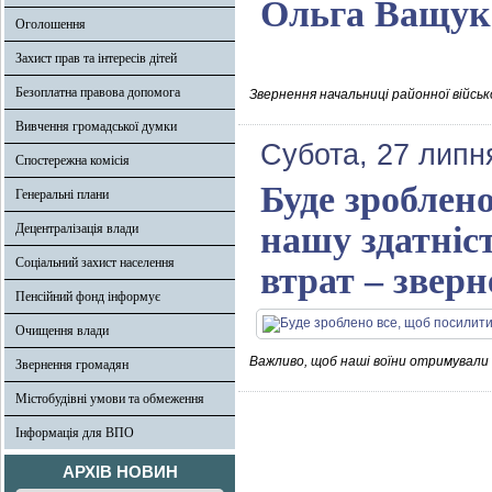
Ольга Ващук 
Оголошення
Захист прав та інтересів дітей
Безоплатна правова допомога
Звернення начальниці районної військ
Вивчення громадської думки
Субота, 27 липн
Спостережна комісія
Буде зроблено
Генеральні плани
нашу здатніс
Децентралізація влади
Соціальний захист населення
втрат – звер
Пенсійний фонд інформує
Очищення влади
Важливо, щоб наші воїни отримували с
Звернення громадян
Містобудівні умови та обмеження
Інформація для ВПО
АРХІВ НОВИН