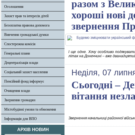
разом з Вели
Оголошення
хороші нові д
Захист прав та інтересів дітей
звернення Пр
Безоплатна правова допомога
Вивчення громадської думки
Спостережна комісія
І ще одне. Хочу особливо подякуват
Генеральні плани
літак на Донеччині – вже дванадцятий 
Децентралізація влади
Неділя, 07 липн
Соціальний захист населення
Пенсійний фонд інформує
Сьогодні – Д
Очищення влади
вітання незл
Звернення громадян
Містобудівні умови та обмеження
Звернення начальниці районної військ
Інформація для ВПО
АРХІВ НОВИН