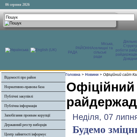
06 серпня 2026
Діяльні
Міська,
Структ
РАЙОННА
селищні та
роботи райд
РАДА
сільські
райдержадмі
ради
Довідни
Головна
>
Новини
>
Офіційний сайт Ка
Відомості про район
Офіційний
Нормативно-правова база
Публічні закупівлі
райдержадм
Публічна інформація
Неділя, 07 липн
Запобігання проявам корупції
Державний реєстр виборців
Будемо зміцн
Центр зайнятості інформує