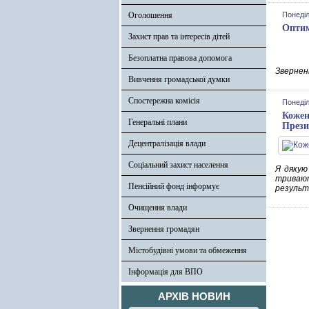
Оголошення
Понеділ
Оптим
Захист прав та інтересів дітей
Безоплатна правова допомога
Зверненн
Вивчення громадської думки
Спостережна комісія
Понеділ
Кожен
Генеральні плани
Прези
Децентралізація влади
Соціальний захист населення
Я дякую
тривают
Пенсійний фонд інформує
результ
Очищення влади
Звернення громадян
Містобудівні умови та обмеження
Інформація для ВПО
АРХІВ НОВИН