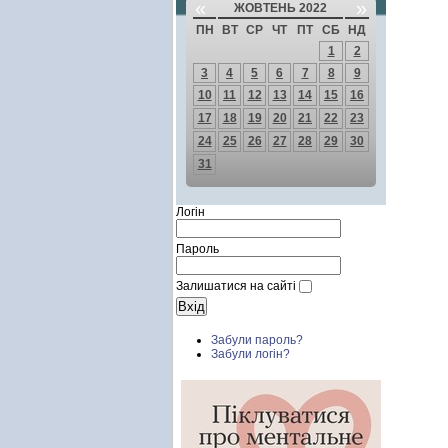
«
»
ЖОВТЕНЬ 2022
ПН
ВТ
СР
ЧТ
ПТ
СБ
НД
1
2
3
4
5
6
7
8
9
10
11
12
13
14
15
16
17
18
19
20
21
22
23
24
25
26
27
28
29
30
31
Логін
Пароль
Залишатися на сайті
Забули пароль?
Забули логін?