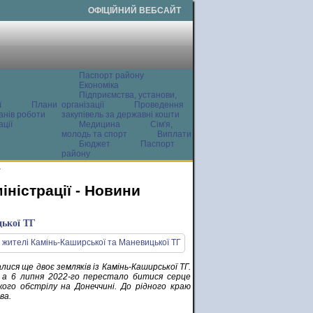
ОФІЦІЙНИЙ ВЕБСАЙТ
Паспорт району
Економіка
Підприємства, установи,
ї
Плани
організації
Проведення
анів роботи
закупівель за державні кошти
ції
Медицина
Сім'я,
молодь та спорт
Виплати
Бюджет
Паспорт
району
и
ністрації - Новини
цької ТГ
ися ще двоє земляків із Камінь-Каширської ТГ.
, а 6 липня 2022-го перестало битися серце
жого обстрілу на Донеччині. До рідного краю
ва.