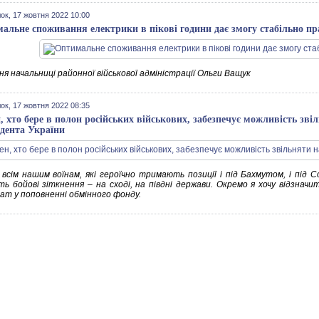
ок, 17 жовтня 2022 10:00
альне споживання електрики в пікові години дає змогу стабільно пр
я начальниці районної військової адміністрації Ольги Ващук
ок, 17 жовтня 2022 08:35
, хто бере в полон російських військових, забезпечує можливість зві
дента України
 всім нашим воїнам, які героїчно тримають позиції і під Бахмутом, і під С
ь бойові зіткнення – на сході, на півдні держави. Окремо я хочу відзначит
ат у поповненні обмінного фонду.