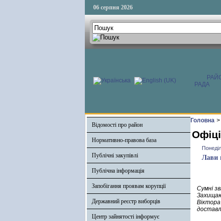
06 серпня 2026
РАЙ
РАДА
Головна
>
Відомості про район
Офіці
Нормативно-правова база
Понеділ
Публічні закупівлі
Лави 
Публічна інформація
Запобігання проявам корупції
Сумні зв
Захищаю
Державний реєстр виборців
Віктора
доставл
Центр зайнятості інформує