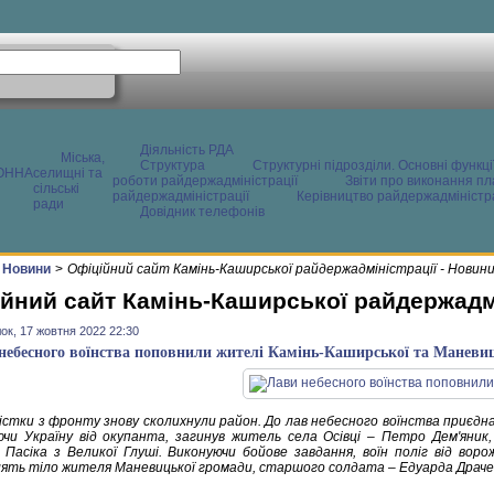
Діяльність РДА
Міська,
Структура
Структурні підрозділи. Основні функці
ОННА
селищні та
роботи райдержадміністрації
Звіти про виконання пл
сільські
райдержадміністрації
Керівництво райдержадміністра
ради
Довідник телефонів
Новини
>
Офіційний сайт Камінь-Каширської райдержадміністрації - Новин
йний сайт Камінь-Каширської райдержадмі
ок, 17 жовтня 2022 22:30
небесного воїнства поповнили жителі Камінь-Каширської та Маневи
істки з фронту знову сколихнули район. До лав небесного воїнства приєднал
чи Україну від окупанта, загинув житель села Осівці – Петро Дем'яник
 Пасіка з Великої Глуші. Виконуючи бойове завдання, воїн поліг від воро
ять тіло жителя Маневицької громади, старшого солдата – Едуарда Драче