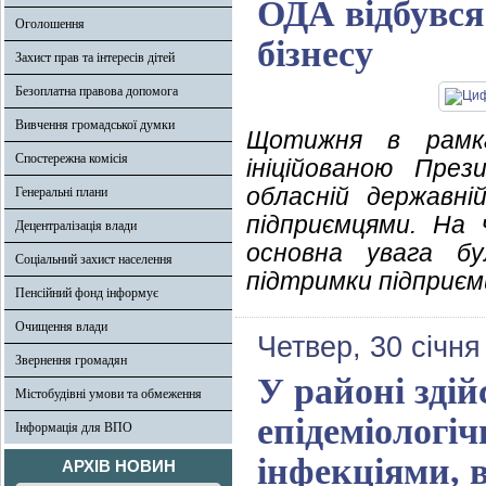
ОДА відбувся
Оголошення
бізнесу
Захист прав та інтересів дітей
Безоплатна правова допомога
Вивчення громадської думки
Щотижня в рамка
Спостережна комісія
ініційованою Пре
обласній державній
Генеральні плани
підприємцями. На 
Децентралізація влади
основна увага б
Соціальний захист населення
підтримки підприємц
Пенсійний фонд інформує
Очищення влади
Четвер, 30 січня
Звернення громадян
У районі зді
Містобудівні умови та обмеження
епідеміологі
Інформація для ВПО
інфекціями, 
АРХІВ НОВИН