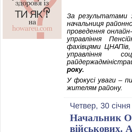
За результатами 
начальниця районної
проведення онлайн-
управління Пенсі
фахівцями ЦНАПів, 
управління со
райдержадміністрац
року.
У фокусі уваги – п
жителям району.
Четвер, 30 січня
Начальник ОВ
військових.