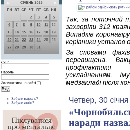
«
»
СІЧЕНЬ 2025
ПН
ВТ
СР
ЧТ
ПТ
СБ
НД
1
2
3
4
5
Так, за поточний т
6
7
8
9
10
11
12
захворіли 312 краян
13
14
15
16
17
18
19
Випадків коронавір
20
21
22
23
24
25
26
керівники установ о
27
28
29
30
31
За словами фахів
перевищена. Вак
Логін
профілактик
Пароль
ускладненням. І
медзакладі після ко
Залишатися на сайті
Четвер, 30 січня
Забули пароль?
Забули логін?
«Чорнобильсь
наради назва