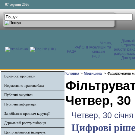
07 серпня 2026
Діяльні
Міська,
Структ
РАЙОННА
селищні та
роботи райд
РАДА
сільські
райдержадмі
ради
Довідни
Головна
>
Медицина
>
Фільтрувати ма
Відомості про район
Фільтруват
Нормативно-правова база
Публічні закупівлі
Четвер, 30
Публічна інформація
Четвер, 30 січня
Запобігання проявам корупції
Державний реєстр виборців
Цифрові ріше
Центр зайнятості інформує