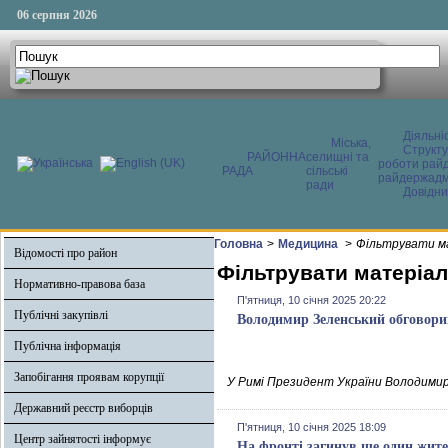
06 серпня 2026
Діяльні
Міська,
Структ
РАЙОННА
селищні та
роботи райд
РАДА
сільські
райдержадмі
ради
Довідни
Головна
>
Медицина
>
Фільтрувати ма
Відомості про район
Фільтрувати матеріали
Нормативно-правова база
П'ятниця, 10 січня 2025 20:22
Публічні закупівлі
Володимир Зеленський обговорив
Публічна інформація
Запобігання проявам корупції
У Римі Президент України Володимир
Державний реєстр виборців
П'ятниця, 10 січня 2025 18:09
Центр зайнятості інформує
На фронті загинув ще один жит