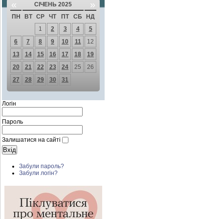
«
»
СІЧЕНЬ 2025
ПН
ВТ
СР
ЧТ
ПТ
СБ
НД
1
2
3
4
5
6
7
8
9
10
11
12
13
14
15
16
17
18
19
20
21
22
23
24
25
26
27
28
29
30
31
Логін
Пароль
Залишатися на сайті
Забули пароль?
Забули логін?