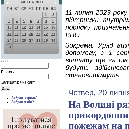
«
»
ЛИПЕНЬ 2023
ПН
ВТ
СР
ЧТ
ПТ
СБ
НД
11 липня 2023 рок
1
2
підтримки внутріш
3
4
5
6
7
8
9
порядку призначе
10
11
12
13
14
15
16
ВПО.
17
18
19
20
21
22
23
24
25
26
27
28
29
30
Зокрема, Уряд виз
31
допомогу, з 1 се
виплату ще на пів 
Логін
будуть здійснюв
Пароль
становитимуть:
Залишатися на сайті
Четвер, 20 липн
Забули пароль?
На Волині ря
Забули логін?
прикордонник
пожежам на 