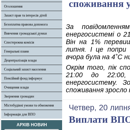
споживання у
Оголошення
Захист прав та інтересів дітей
Безоплатна правова допомога
За повідомлення
енергосистемі о 21
Вивчення громадської думки
Він на 1% перевищ
Спостережна комісія
липня. І це попр
Генеральні плани
вчора була на 4˚С 
Децентралізація влади
Окрім того, пік сп
Соціальний захист населення
21:00 до 22:00
Пенсійний фонд інформує
енергосистему. З
Очищення влади
споживання зросло 
Звернення громадян
Містобудівні умови та обмеження
Четвер, 20 липн
Інформація для ВПО
Виплати ВПО:
АРХІВ НОВИН