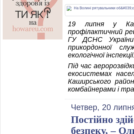
19 липня у Камі
профілактичний рей
ГУ ДСНС України 
прикордонної слу
екологічної інспекції
Під час аеророзвідк
екосистемах насел
Каширського район
комбайнерами і тра
Четвер, 20 липн
Постійно зді
безпеку, – О