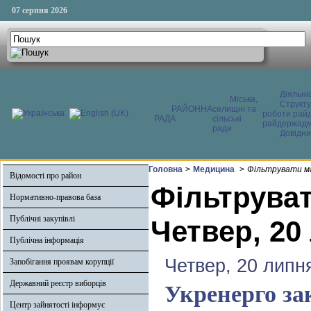
07 серпня 2026
Діяльні
Міська,
Структ
РАЙОННА
селищні та
роботи райд
РАДА
сільські
райдержадмі
ради
Довідни
Головна
>
Медицина
>
Фільтрувати ма
Відомості про район
Фільтруват
Нормативно-правова база
Публічні закупівлі
Четвер, 20
Публічна інформація
Четвер, 20 липн
Запобігання проявам корупції
Державний реєстр виборців
Укренерго за
Центр зайнятості інформує