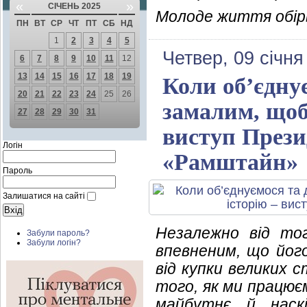
«
»
СІЧЕНЬ 2025
Молоде життя обірв
ПН
ВТ
СР
ЧТ
ПТ
СБ
НД
1
2
3
4
5
Четвер, 09 січня
6
7
8
9
10
11
12
13
14
15
16
17
18
19
Коли об’єднує
20
21
22
23
24
25
26
замалим, щоб
27
28
29
30
31
виступ Презид
Логін
«Рамштайн»
Пароль
Залишатися на сайті
Незалежно від тог
Забули пароль?
Забули логін?
впевненим, що його
від купки великих с
того, як ми працюєм
майбутнє й наск