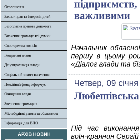
підприємств, 
Оголошення
важливими
Захист прав та інтересів дітей
Безоплатна правова допомога
Вивчення громадської думки
Спостережна комісія
Начальник обласної
першу в цьому роц
Генеральні плани
«Діалог влади та бі
Децентралізація влади
Соціальний захист населення
Четвер, 09 січня
Пенсійний фонд інформує
Любешівська 
Очищення влади
Звернення громадян
Містобудівні умови та обмеження
Інформація для ВПО
Під час виконання
АРХІВ НОВИН
воїн-краянин Сергій 