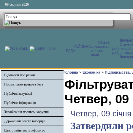
09 серпня 2026
Діяльні
Міська,
Структ
РАЙОННА
селищні та
роботи райд
РАДА
сільські
райдержадмі
ради
Довідни
Головна
>
Економіка
>
Підприємства, у
Відомості про район
Фільтруват
Нормативно-правова база
Публічні закупівлі
Четвер, 09
Публічна інформація
Четвер, 09 січня
Запобігання проявам корупції
Державний реєстр виборців
Затвердили р
Центр зайнятості інформує