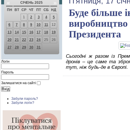
П'ятниця, 17 січ
«
»
СІЧЕНЬ 2025
Буде більше і
ПН
ВТ
СР
ЧТ
ПТ
СБ
НД
1
2
3
4
5
виробництво 
6
7
8
9
10
11
12
Президента
13
14
15
16
17
18
19
20
21
22
23
24
25
26
27
28
29
30
31
Сьогодні ж разом із Прем
дронів – це саме та збро
Логін
тут, ніж будь-де в Європі.
Пароль
Залишатися на сайті
Забули пароль?
Забули логін?