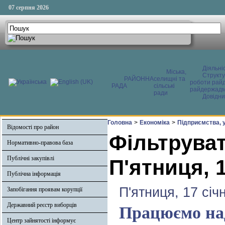
07 серпня 2026
Діяльні
Міська,
Структ
РАЙОННА
селищні та
роботи райд
РАДА
сільські
райдержадмі
ради
Довідни
Головна
>
Економіка
>
Підприємства, у
Відомості про район
Фільтруват
Нормативно-правова база
Публічні закупівлі
П'ятниця, 1
Публічна інформація
П'ятниця, 17 січ
Запобігання проявам корупції
Державний реєстр виборців
Працюємо над
Центр зайнятості інформує