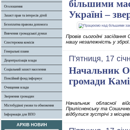
більшими мас
Оголошення
Україні – зв
Захист прав та інтересів дітей
Безоплатна правова допомога
Вивчення громадської думки
Провів сьогодні засідання 
нашу незалежність у зброї.
Спостережна комісія
Генеральні плани
П'ятниця, 17 січ
Децентралізація влади
Начальник ОВ
Соціальний захист населення
громади Кам
Пенсійний фонд інформує
Очищення влади
Звернення громадян
Начальник обласної вій
Містобудівні умови та обмеження
Прилісненську та Сошичнен
відбулися зустрічі з місц
Інформація для ВПО
АРХІВ НОВИН