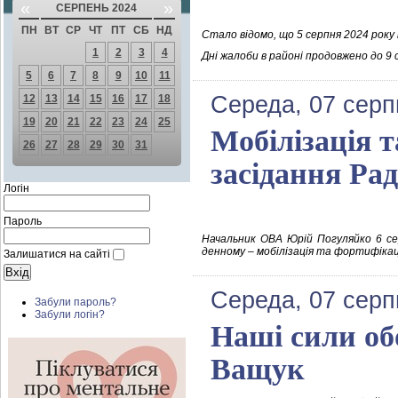
«
»
СЕРПЕНЬ 2024
ПН
ВТ
СР
ЧТ
ПТ
СБ
НД
Стало відомо, що 5 серпня 2024 року
1
2
3
4
Дні жалоби в районі продовжено до 9 
5
6
7
8
9
10
11
Середа, 07 серп
12
13
14
15
16
17
18
19
20
21
22
23
24
25
Мобілізація т
26
27
28
29
30
31
засідання Рад
Логін
Пароль
Начальник ОВА Юрій Погуляйко 6 се
денному – мобілізація та фортифікації
Залишатися на сайті
Середа, 07 серп
Забули пароль?
Забули логін?
Наші сили об
Ващук