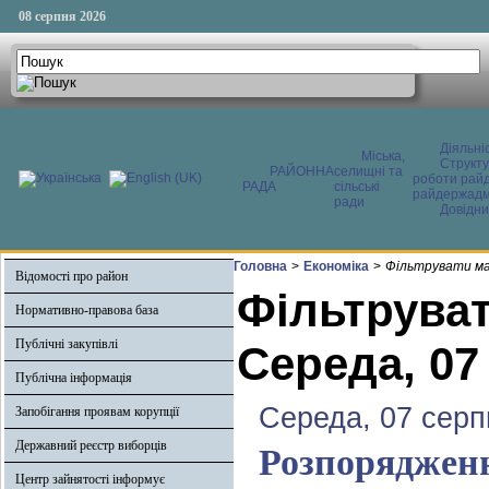
08 серпня 2026
Діяльні
Міська,
Структ
РАЙОННА
селищні та
роботи райд
РАДА
сільські
райдержадмі
ради
Довідни
Головна
>
Економіка
>
Фільтрувати ма
Відомості про район
Фільтруват
Нормативно-правова база
Публічні закупівлі
Середа, 07
Публічна інформація
Середа, 07 серп
Запобігання проявам корупції
Державний реєстр виборців
Розпоряджен
Центр зайнятості інформує