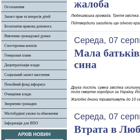
жалоба
Оголошення
Любешівська громада. Третя звістка 
Захист прав та інтересів дітей
Підтвердили загибель ще одного края
Безоплатна правова допомога
Вивчення громадської думки
Середа, 07 серп
Спостережна комісія
Мала батьків
Генеральні плани
сина
Децентралізація влади
Соціальний захист населення
Пенсійний фонд інформує
Друга поспіль сумна звістка сколихн
поліг смертю хоробрих за Україну. Йо
Очищення влади
Жалобні днини триватимуть до 10 с
Звернення громадян
Містобудівні умови та обмеження
Середа, 07 серп
Інформація для ВПО
Втрата в Люб
АРХІВ НОВИН