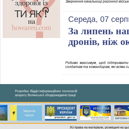
Звернення начальниці районної військ
Середа, 07 серп
За липень на
дронів, ніж 
Робимо максимум, щоб підтримати н
солдатам та командирам, які всіма 
Розробка: Відділ інформаційних технологій
апарату Волинської облдержадміністрації
Усі права на матеріали, розміщені на ць