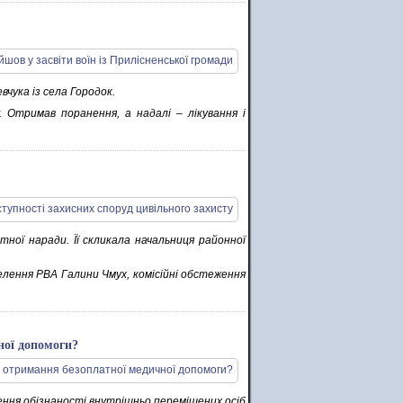
вчука із села Городок.
. Отримав поранення, а надалі – лікування і
ної наради. Її скликала начальниця районної
елення РВА Галини Чмух, комісійні обстеження
ної допомоги?
ення обізнаності внутрішньо переміщених осіб