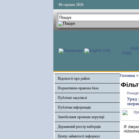
06 серпня 2026
РАЙ
РАДА
Головна
>
Відомості про район
Фільт
Нормативно-правова база
Понеділ
Публічні закупівлі
Уряд 
зверн
Публічна інформація
Запобігання проявам корупції
Державний реєстр виборців
Я дякую
підготов
Центр зайнятості інформує