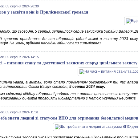
ок, 05 серпня 2024 20:39
шов у засвіти воїн із Прилісненської громади
домо, що сьогодні, 5 серпня, зупинилося серце захисника України Валерія Ше
ий краянин приєднався до лав оборонців рідної землі в лютому 2023 року
ація. На жаль, руйнівні наслідки війни стали сильнішими.
ок, 05 серпня 2024 14:15
сі – питання стану та доступності захисних споруд цивільного захисту
пильна увага, а відтак, воно стало предметом обговорення під час апарат
ої адміністрації Ольга Ващук сьогодні,
5 серпня 2024 року.
ами очільниці відділу оборонної роботи та з питань цивільного захисту нас
ерахованих об’єктів проводять щоквартально з метою усунення недоліків.
ок, 05 серпня 2024 11:31
еба знати людині зі статусом ВПО для отримання безоплатної медич
льна служба здоров'я України розпочинає комунікаційну кампанію про підвищ