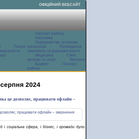
ОФІЦІЙНИЙ ВЕБСАЙТ
Паспорт району
Економіка
Підприємства, установи,
ї
Плани
організації
Проведення
анів роботи
закупівель за державні кошти
ції
Медицина
Сім'я,
молодь та спорт
Виплати
Бюджет
Паспорт
району
 серпня 2024
пека це дозволяє, працювати офлайн –
 і соціальна сфера, і бізнес, і громади були