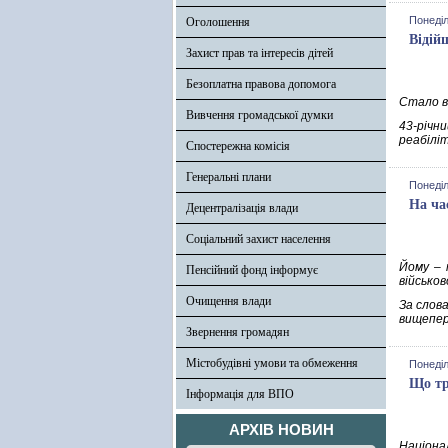
Понеділ
Оголошення
Відій
Захист прав та інтересів дітей
Безоплатна правова допомога
Стало ві
Вивчення громадської думки
43-річн
реабіліт
Спостережна комісія
Генеральні плани
Понеділ
На ча
Децентралізація влади
Соціальний захист населення
Йому – 
Пенсійний фонд інформує
військов
Очищення влади
За слов
вищепер
Звернення громадян
Містобудівні умови та обмеження
Понеділ
Що тр
Інформація для ВПО
АРХІВ НОВИН
Націона