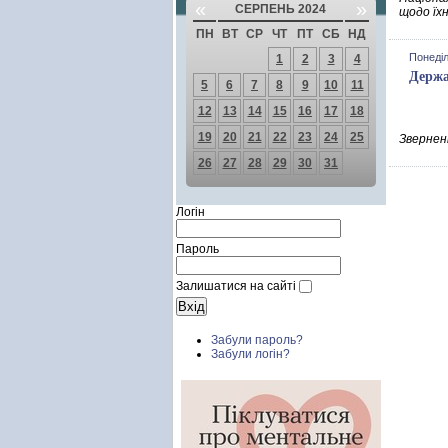
«
»
СЕРПЕНЬ 2024
щодо їх
ПН
ВТ
СР
ЧТ
ПТ
СБ
НД
Понеділ
1
2
3
4
Держа
5
6
7
8
9
10
11
12
13
14
15
16
17
18
19
20
21
22
23
24
25
Зверненн
26
27
28
29
30
31
Логін
Пароль
Залишатися на сайті
Забули пароль?
Забули логін?