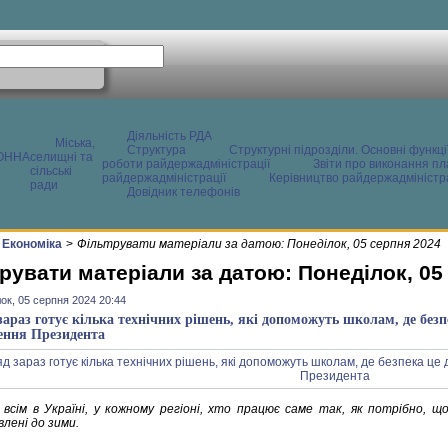
Діяльність РДА
Міська,
Структура
Структурні підрозділи. Основні функці
ОННА
селищні та
роботи райдержадміністрації
Звіти про виконання пл
сільські
райдержадміністрації
Керівництво райдержадміністра
ради
Довідник телефонів
Економіка
>
Фільтрувати матеріали за датою: Понеділок, 05 серпня 2024
рувати матеріали за датою: Понеділок, 05
ок, 05 серпня 2024 20:44
зараз готує кілька технічних рішень, які допоможуть школам, де без
ення Президента
 всім в Україні, у кожному регіоні, хто працює саме так, як потрібно, щоб
лені до зими.