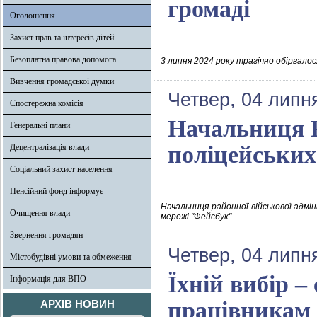
громаді
Оголошення
Захист прав та інтересів дітей
Безоплатна правова допомога
3 липня 2024 року трагічно обірвалося
Вивчення громадської думки
Четвер, 04 липн
Спостережна комісія
Начальниця 
Генеральні плани
поліцейських
Децентралізація влади
Соціальний захист населення
Пенсійний фонд інформує
Начальниця районної військової адмін
Очищення влади
мережі "Фейсбук".
Звернення громадян
Четвер, 04 липн
Містобудівні умови та обмеження
Їхній вибір –
Інформація для ВПО
працівникам 
АРХІВ НОВИН