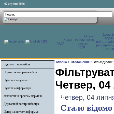
07 серпня 2026
Діяльні
Міська,
Структ
РАЙОННА
селищні та
роботи райд
РАДА
сільські
райдержадмі
ради
Довідни
Головна
>
Оголошення
>
Фільтрувати 
Відомості про район
Фільтруват
Нормативно-правова база
Публічні закупівлі
Четвер, 04
Публічна інформація
Четвер, 04 липн
Запобігання проявам корупції
Державний реєстр виборців
Стало відомо
Центр зайнятості інформує