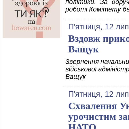
політики. За дору
роботі Комітету бе
П'ятниця, 12 ли
Вздовж прико
Ващук
Звернення начальни
військової адмініст
Ващук
П'ятниця, 12 ли
Схвалення Ук
урочистим за
НАТО