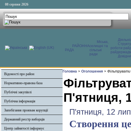
08 серпня 2026
Діяльні
Міська,
Структ
РАЙОННА
селищні та
роботи райд
РАДА
сільські
райдержадмі
ради
Довідни
Головна
>
Оголошення
>
Фільтрувати 
Відомості про район
Фільтруват
Нормативно-правова база
Публічні закупівлі
П'ятниця, 
Публічна інформація
П'ятниця, 12 ли
Запобігання проявам корупції
Державний реєстр виборців
Створення це
Центр зайнятості інформує