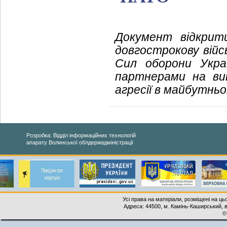
Документ відкрит
довгострокову війс
Сил оборони Укра
партнерами на вип
агресії в майбутньо
Розробка: Відділ інформаційних технологій
апарату Волинської облдержадміністрації
Усі права на матеріали, розміщені на ць
Адреса: 44500, м. Камінь-Каширський, ву
©