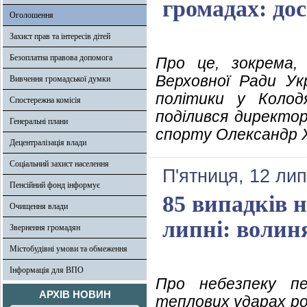
громадах: дос
Оголошення
Захист прав та інтересів дітей
Безоплатна правова допомога
Про це, зокрема,
Верховної Ради Ук
Вивчення громадської думки
політики у Колод
Спостережна комісія
поділився директо
Генеральні плани
спорту Олександр Х
Децентралізація влади
Соціальний захист населення
П'ятниця, 12 ли
Пенсійний фонд інформує
85 випадків н
Очищення влади
липні: волиня
Звернення громадян
Містобудівні умови та обмеження
Інформація для ВПО
Про небезпеку п
АРХІВ НОВИН
теплових ударах ро