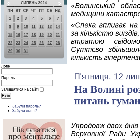
«
»
ЛИПЕНЬ 2024
«Волинський обла
ПН
ВТ
СР
ЧТ
ПТ
СБ
НД
медицини катастроф
1
2
3
4
5
6
7
«Спека впливає на
8
9
10
11
12
13
14
за кількістю виїздів
15
16
17
18
19
20
21
втратою свідомо
22
23
24
25
26
27
28
Суттєво збільшил
29
30
31
кількість гіпертенз
Логін
П'ятниця, 12 ли
Пароль
На Волині ро
Залишатися на сайті
питань гуман
Забули пароль?
Забули логін?
Упродовж двох днів
Верховної Ради Ук