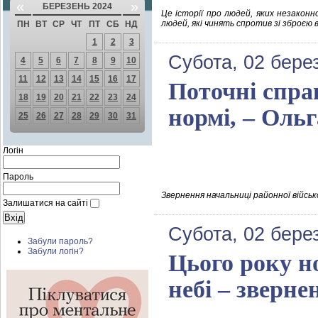
«
»
БЕРЕЗЕНЬ 2024
Це історії про людей, яких незаконн
людей, які чинять спротив зі зброєю в
ПН
ВТ
СР
ЧТ
ПТ
СБ
НД
1
2
3
Субота, 02 бере
4
5
6
7
8
9
10
11
12
13
14
15
16
17
Поточні справ
18
19
20
21
22
23
24
нормі, – Оль
25
26
27
28
29
30
31
Логін
Пароль
Звернення начальниці районної військ
Залишатися на сайті
Субота, 02 бере
Забули пароль?
Забули логін?
Цього року н
небі – зверн