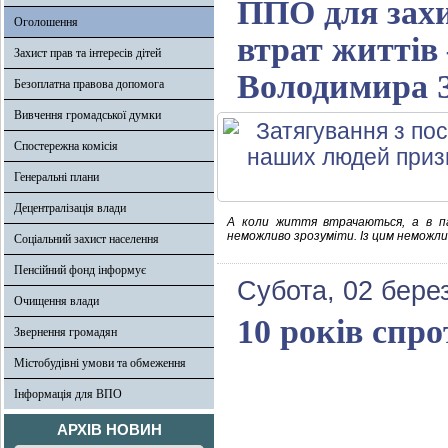
ППО для захи
Оголошення
втрат життів
Захист прав та інтересів дітей
Володимира 
Безоплатна правова допомога
Вивчення громадської думки
Спостережна комісія
Генеральні плани
Децентралізація влади
А коли життя втрачаються, а в па
неможливо зрозуміти. Із цим неможли
Соціальний захист населення
Пенсійний фонд інформує
Субота, 02 бере
Очищення влади
10 років спр
Звернення громадян
Містобудівні умови та обмеження
Інформація для ВПО
АРХІВ НОВИН