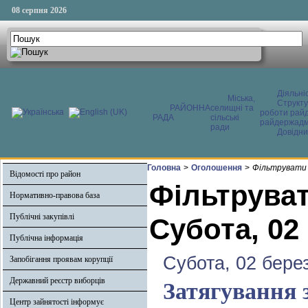
08 серпня 2026
Діяльні
Міська,
Структ
РАЙОННА
селищні та
роботи райд
РАДА
сільські
райдержадмі
ради
Довідни
Головна
>
Оголошення
>
Фільтрувати 
Відомості про район
Фільтруват
Нормативно-правова база
Публічні закупівлі
Субота, 02
Публічна інформація
Субота, 02 бере
Запобігання проявам корупції
Державний реєстр виборців
Затягування 
Центр зайнятості інформує