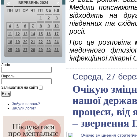
«
»
БЕРЕЗЕНЬ 2024
Медики пояснюють
ПН
ВТ
СР
ЧТ
ПТ
СБ
НД
відходять на др
1
2
3
південних та східн
4
5
6
7
8
9
10
росії.
11
12
13
14
15
16
17
Про це розповіла 
18
19
20
21
22
23
24
медичного фтизіоп
25
26
27
28
29
30
31
інфекційної лікарні
Логін
Середа, 27 бере
Пароль
Очікую зміцн
Залишатися на сайті
нашої держав
Забули пароль?
процеси, від
Забули логін?
– звернення 