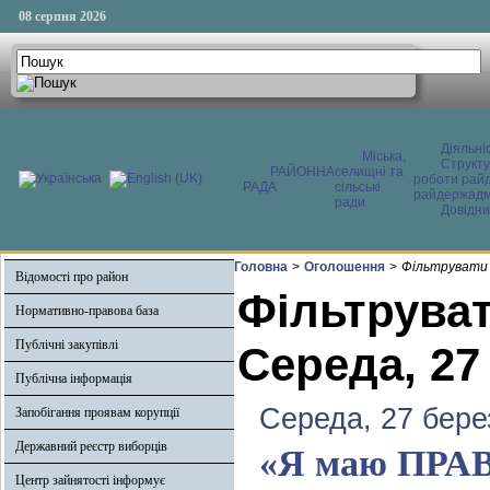
08 серпня 2026
Діяльні
Міська,
Структ
РАЙОННА
селищні та
роботи райд
РАДА
сільські
райдержадмі
ради
Довідни
Головна
>
Оголошення
>
Фільтрувати 
Відомості про район
Фільтруват
Нормативно-правова база
Публічні закупівлі
Середа, 27
Публічна інформація
Середа, 27 бере
Запобігання проявам корупції
Державний реєстр виборців
«Я маю ПРАВО
Центр зайнятості інформує