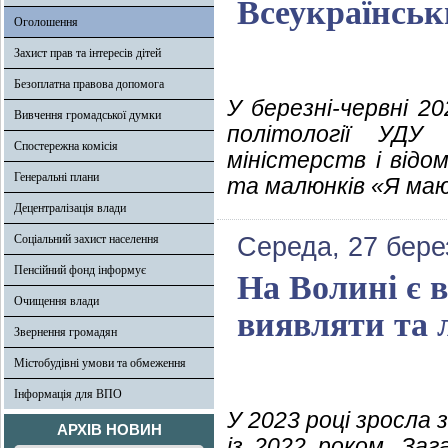
Всеукраїнськ
Оголошення
Захист прав та інтересів дітей
Безоплатна правова допомога
У березні-червні 2
Вивчення громадської думки
політології УДУ
Спостережна комісія
міністерств і відо
Генеральні плани
та малюнків «Я ма
Децентралізація влади
Соціальний захист населення
Середа, 27 бере
Пенсійний фонд інформує
На Волині є 
Очищення влади
виявляти та 
Звернення громадян
Містобудівні умови та обмеження
Інформація для ВПО
У 2023 році зросла
АРХІВ НОВИН
із 2022 роком. Заг