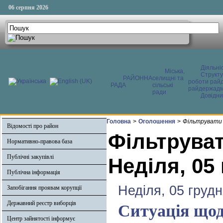
06 серпня 2026
Діяльні
Міська,
Структ
РАЙОННА
селищні та
роботи райд
РАДА
сільські
райдержадмі
ради
Довідни
Головна
>
Оголошення
>
Фільтрувати 
Відомості про район
Фільтруват
Нормативно-правова база
Публічні закупівлі
Неділя, 05
Публічна інформація
Неділя, 05 грудн
Запобігання проявам корупції
Державний реєстр виборців
Ситуація щод
Центр зайнятості інформує