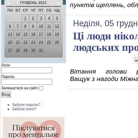
«
»
ГРУДЕНЬ 2021
пунктів щеплень, об
ПН
ВТ
СР
ЧТ
ПТ
СБ
НД
1
2
3
4
5
Неділя, 05 грудн
6
7
8
9
10
11
12
Ці люди ніко
13
14
15
16
17
18
19
20
21
22
23
24
25
26
людських про
27
28
29
30
31
Логін
Вітання голови ра
Пароль
Ващук з нагоди Міжн
Залишатися на сайті
Забули пароль?
Забули логін?