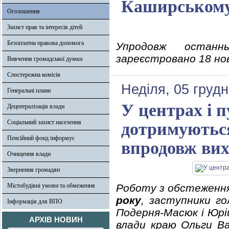
Каширському 
Оголошення
Захист прав та інтересів дітей
Безоплатна правова допомога
Упродовж останн
зареєстровано 18 нови
Вивчення громадської думки
Спостережна комісія
Неділя, 05 грудн
Генеральні плани
У центрах і п
Децентралізація влади
Соціальний захист населення
дотримуються 
Пенсійний фонд інформує
впродовж вих
Очищення влади
Звернення громадян
Містобудівні умови та обмеження
Роботу з обстеження 
року
, заступники го
Інформація для ВПО
Подерня-Масюк і Юрій
АРХІВ НОВИН
влади краю Ольги Ва