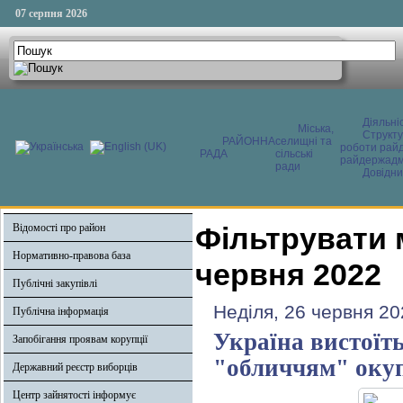
07 серпня 2026
Діяльні
Міська,
Структ
РАЙОННА
селищні та
роботи райд
РАДА
сільські
райдержадмі
ради
Довідни
Відомості про район
Фільтрувати 
Нормативно-правова база
червня 2022
Публічні закупівлі
Неділя, 26 червня 20
Публічна інформація
Україна вистоїть
Запобігання проявам корупції
"обличчям" окуп
Державний реєстр виборців
Центр зайнятості інформує