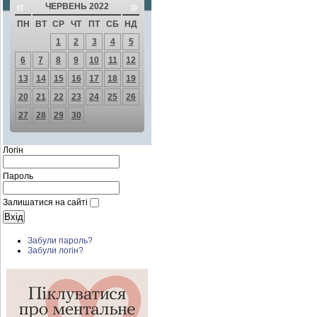
«
»
ЧЕРВЕНЬ 2022
ПН
ВТ
СР
ЧТ
ПТ
СБ
НД
1
2
3
4
5
6
7
8
9
10
11
12
13
14
15
16
17
18
19
20
21
22
23
24
25
26
27
28
29
30
Логін
Пароль
Залишатися на сайті
Забули пароль?
Забули логін?