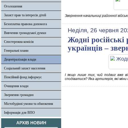
Оголошення
Захист прав та інтересів дітей
Звернення начальниці районної військ
Безоплатна правова допомога
Неділя, 26 червня 20
Вивчення громадської думки
Жодні російські 
Спостережна комісія
українців – зве
Генеральні плани
Децентралізація влади
Соціальний захист населення
І якщо лише тих, чий подвиг вже в
Пенсійний фонд інформує
сподіватися? Яка артилерія, які мі
Очищення влади
Звернення громадян
Містобудівні умови та обмеження
Інформація для ВПО
АРХІВ НОВИН