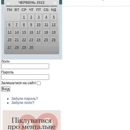
«
»
ЧЕРВЕНЬ 2022
ПН
ВТ
СР
ЧТ
ПТ
СБ
НД
1
2
3
4
5
6
7
8
9
10
11
12
13
14
15
16
17
18
19
20
21
22
23
24
25
26
27
28
29
30
Логін
Пароль
Залишатися на сайті
Забули пароль?
Забули логін?