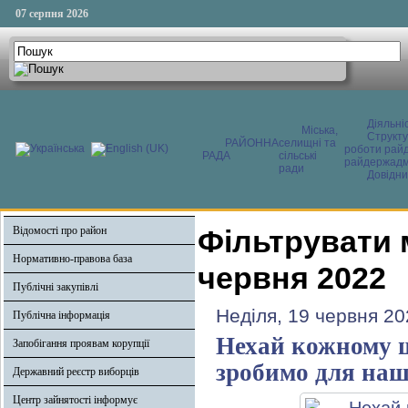
07 серпня 2026
Діяльні
Міська,
Структ
РАЙОННА
селищні та
роботи райд
РАДА
сільські
райдержадмі
ради
Довідни
Відомості про район
Фільтрувати 
Нормативно-правова база
червня 2022
Публічні закупівлі
Неділя, 19 червня 20
Публічна інформація
Нехай кожному щ
Запобігання проявам корупції
зробимо для наш
Державний реєстр виборців
Центр зайнятості інформує