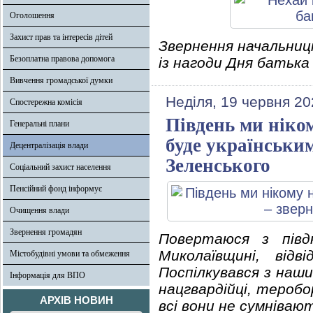
Оголошення
Захист прав та інтересів дітей
Звернення начальниці
Безоплатна правова допомога
із нагоди Дня батька
Вивчення громадської думки
Неділя, 19 червня 20
Спостережна комісія
Південь ми ніком
Генеральні плани
буде українськи
Децентралізація влади
Зеленського
Соціальний захист населення
Пенсійний фонд інформує
Очищення влади
Звернення громадян
Повертаюся з півдн
Миколаївщині, від
Містобудівні умови та обмеження
Поспілкувався з наши
Інформація для ВПО
нацгвардійці, теробо
АРХІВ НОВИН
всі вони не сумнівают