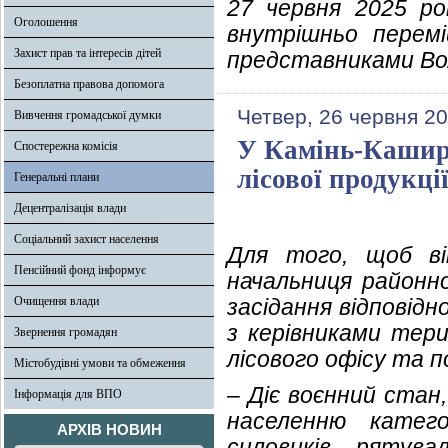
27 червня 2025 ро
Оголошення
внутрішньо перемі
Захист прав та інтересів дітей
представниками Вол
Безоплатна правова допомога
Четвер, 26 червня 20
Вивчення громадської думки
У Камінь-Каширс
Спостережна комісія
лісової продукці
Генеральні плани
Децентралізація влади
Соціальний захист населення
Для того, щоб ві
Пенсійний фонд інформує
начальниця районно
Очищення влади
засідання відповідн
з керівниками тер
Звернення громадян
лісового офісу та 
Містобудівні умови та обмеження
– Діє воєнний стан
Інформація для ВПО
населенню катего
АРХІВ НОВИН
силовиків, рятува