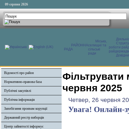
09 серпня 2026
Діяльні
Міська,
Структ
РАЙОННА
селищні та
роботи райд
РАДА
сільські
райдержадмі
ради
Довідни
Відомості про район
Фільтрувати 
Нормативно-правова база
червня 2025
Публічні закупівлі
Четвер, 26 червня 20
Публічна інформація
Увага! Онлайн-з
Запобігання проявам корупції
Державний реєстр виборців
Центр зайнятості інформує