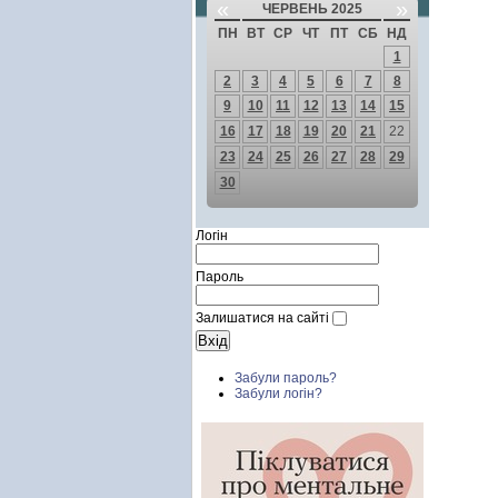
«
»
ЧЕРВЕНЬ 2025
ПН
ВТ
СР
ЧТ
ПТ
СБ
НД
1
2
3
4
5
6
7
8
9
10
11
12
13
14
15
16
17
18
19
20
21
22
23
24
25
26
27
28
29
30
Логін
Пароль
Залишатися на сайті
Забули пароль?
Забули логін?