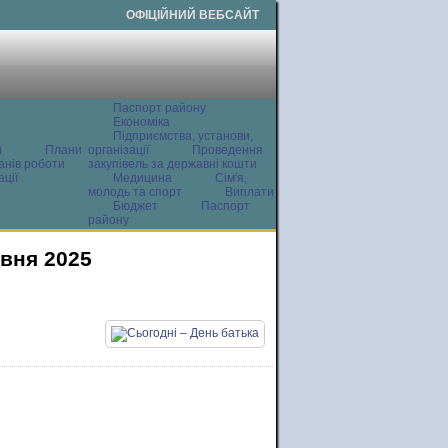
ОФІЦІЙНИЙ ВЕБСАЙТ
Паспорт району
Економіка
Підприємства, установи,
ї
Плани
організації
Проведення
анів роботи
закупівель за державні кошти
ції
Медицина
Сім'я,
молодь та спорт
Виплати
Бюджет
Паспорт
району
рвня 2025