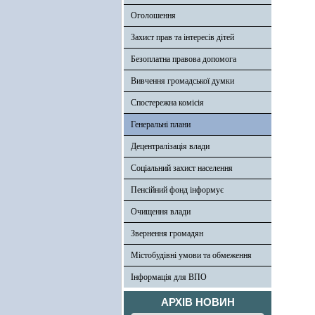
Оголошення
Захист прав та інтересів дітей
Безоплатна правова допомога
Вивчення громадської думки
Спостережна комісія
Генеральні плани
Децентралізація влади
Соціальний захист населення
Пенсійний фонд інформує
Очищення влади
Звернення громадян
Містобудівні умови та обмеження
Інформація для ВПО
АРХІВ НОВИН