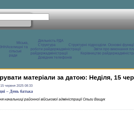
Діяльність РДА
Міська,
Структура
Структурні підрозділи. Основні функці
ОННА
селищні та
роботи райдержадміністрації
Звіти про виконання пл
сільські
райдержадміністрації
Керівництво райдержадміністра
ради
Довідник телефонів
рувати матеріали за датою: Неділя, 15 че
 15 червня 2025 08:33
дні – День батька
я начальниці районної військової адміністрації Ольги Ващук