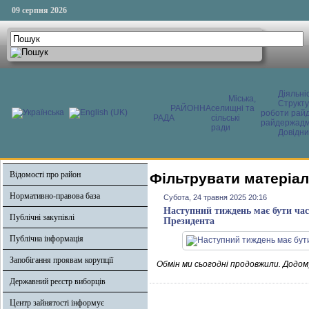
09 серпня 2026
Діяльні
Міська,
Структ
РАЙОННА
селищні та
роботи райд
РАДА
сільські
райдержадмі
ради
Довідни
Відомості про район
Фільтрувати матеріал
Нормативно-правова база
Субота, 24 травня 2025 20:16
Наступний тиждень має бути час
Публічні закупівлі
Президента
Публічна інформація
Запобігання проявам корупції
Обмін ми сьогодні продовжили. Додому
Державний реєстр виборців
Центр зайнятості інформує