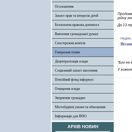
Оголошення
Продовж
Захист прав та інтересів дітей
рідну зе
Безоплатна правова допомога
До 13 т
Вивчення громадської думки
Неділя,
Спостережна комісія
Вітан
Генеральні плани
Децентралізація влади
"Бог не 
У кожном
Соціальний захист населення
Пенсійний фонд інформує
Очищення влади
Звернення громадян
Містобудівні умови та обмеження
Інформація для ВПО
АРХІВ НОВИН