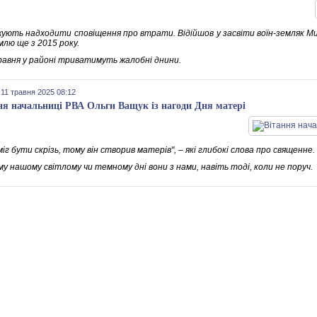
ують надходити сповіщення про втрати. Відійшов у засвіти воїн-земляк Ми
млю ще з 2015 року.
равня у районі триватимуть жалобні днини.
 11 травня 2025 08:12
ня начальниці РВА Ольги Ващук із нагоди Дня матері
міг бути скрізь, тому він створив матерів", – які глибокі слова про священне.
у нашому світлому чи темному дні вони з нами, навіть тоді, коли не поруч.