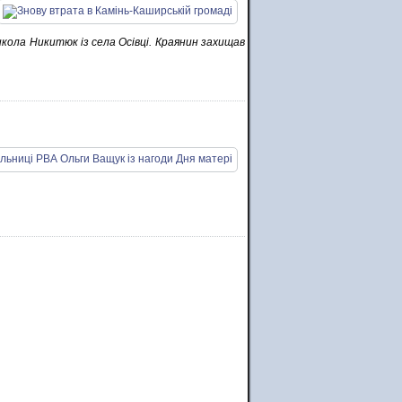
кола Никитюк із села Осівці. Краянин захищав