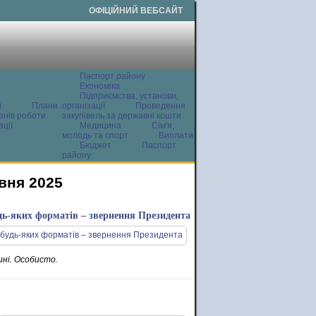
ОФІЦІЙНИЙ ВЕБСАЙТ
Паспорт району
Економіка
Підприємства, установи,
ї
Плани
організації
Проведення
анів роботи
закупівель за державні кошти
ції
Медицина
Сім'я,
молодь та спорт
Виплати
Бюджет
Паспорт
району
авня 2025
удь-яких форматів – звернення Президента
ині. Особисто.