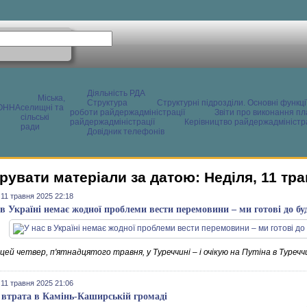
Діяльність РДА
Міська,
Структура
Структурні підрозділи. Основні функці
ОННА
селищні та
роботи райдержадміністрації
Звіти про виконання пл
сільські
райдержадміністрації
Керівництво райдержадміністра
ради
Довідник телефонів
рувати матеріали за датою: Неділя, 11 тр
 11 травня 2025 22:18
 в Україні немає жодної проблеми вести перемовини – ми готові до б
 цей четвер, п'ятнадцятого травня, у Туреччині – і очікую на Путіна в Туречч
 11 травня 2025 21:06
 втрата в Камінь-Каширській громаді