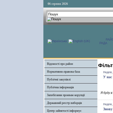
06 серпня 2026
РАЙ
РАДА
Відомості про район
Фільт
Нормативно-правова база
Неділя,
У нас
Публічні закупівлі
Публічна інформація
Я буду в
Запобігання проявам корупції
Державний реєстр виборців
Неділя,
Знову
Центр зайнятості інформує