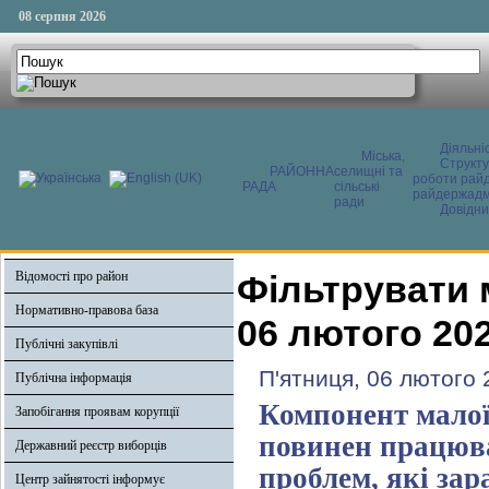
08 серпня 2026
Діяльні
Міська,
Структ
РАЙОННА
селищні та
роботи райд
РАДА
сільські
райдержадмі
ради
Довідни
Відомості про район
Фільтрувати 
Нормативно-правова база
06 лютого 20
Публічні закупівлі
П'ятниця, 06 лютого 
Публічна інформація
Компонент малої
Запобігання проявам корупції
повинен працюва
Державний реєстр виборців
проблем, які зар
Центр зайнятості інформує