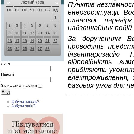
«
»
ЛЮТИЙ 2026
Пунктів незламност
ПН
ВТ
СР
ЧТ
ПТ
СБ
НД
енергоситуації. В
1
планової переві
2
3
4
5
6
7
8
надзвичайних подій.
9
10
11
12
13
14
15
За дорученням В
16
17
18
19
20
21
22
проводять предста
23
24
25
26
27
28
інвентаризацію
відповідність ви
Логін
приділяють укомпл
Пароль
електроживлення, з
базових умов для п
Залишатися на сайті
Забули пароль?
Забули логін?