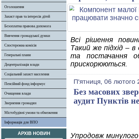
Оголошення
Захист прав та інтересів дітей
Безоплатна правова допомога
Вивчення громадської думки
Всі рішення пови
Спостережна комісія
Такий же підхід – 
та постачання об
Генеральні плани
прискорюються.
Децентралізація влади
Соціальний захист населення
П'ятниця, 06 лютого 
Пенсійний фонд інформує
Без масових звер
Очищення влади
аудит Пунктів н
Звернення громадян
Містобудівні умови та обмеження
Інформація для ВПО
АРХІВ НОВИН
Упродовж минулого