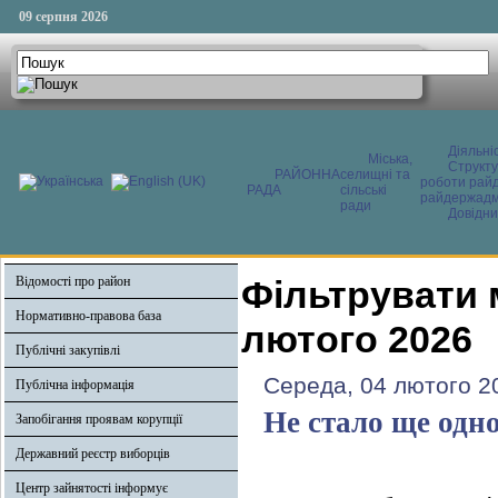
09 серпня 2026
Діяльні
Міська,
Структ
РАЙОННА
селищні та
роботи райд
РАДА
сільські
райдержадмі
ради
Довідни
Відомості про район
Фільтрувати 
Нормативно-правова база
лютого 2026
Публічні закупівлі
Середа, 04 лютого 2
Публічна інформація
Не стало ще одно
Запобігання проявам корупції
Державний реєстр виборців
Центр зайнятості інформує