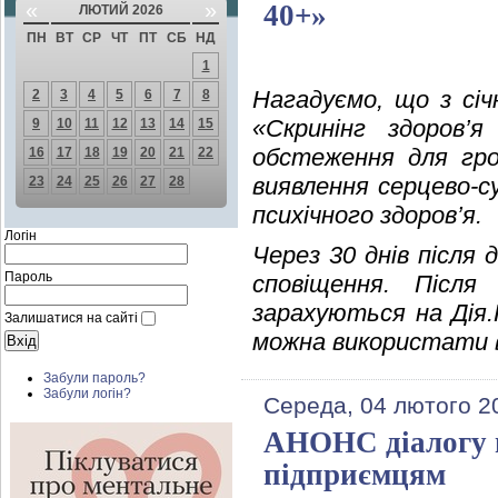
«
»
40+»
ЛЮТИЙ 2026
ПН
ВТ
СР
ЧТ
ПТ
СБ
НД
1
Нагадуємо, що з січ
2
3
4
5
6
7
8
«Скринінг здоров’
9
10
11
12
13
14
15
обстеження для гро
16
17
18
19
20
21
22
виявлення серцево-с
23
24
25
26
27
28
психічного здоров’я.
Логін
Через 30 днів після 
Пароль
сповіщення. Після
зарахуються на Дія.
Залишатися на сайті
можна використати в
Забули пароль?
Забули логін?
Середа, 04 лютого 2
АНОНС діалогу в
підприємцям