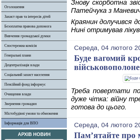
Знову скорботна зві
Оголошення
Патейчука з Маневич
Захист прав та інтересів дітей
Краянин долучився до
Безоплатна правова допомога
Нині отримував лікув
Вивчення громадської думки
Спостережна комісія
Середа, 04 лютого 2
Генеральні плани
Буде вагомий кр
військовополоне
Децентралізація влади
Соціальний захист населення
Пенсійний фонд інформує
Треба повертати пол
Очищення влади
дуже чітка: війну т
Звернення громадян
готова до цього.
Містобудівні умови та обмеження
Інформація для ВПО
Середа, 04 лютого 2
Пам’ятайте про 
АРХІВ НОВИН